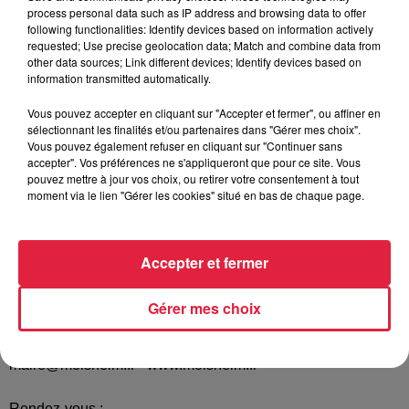
process personal data such as IP address and browsing data to offer
2. Vous collectionnez des objets venant de divers
following functionalities: Identify devices based on information actively
horizons…
requested; Use precise geolocation data; Match and combine data from
other data sources; Link different devices; Identify devices based on
Alors, venez exposer à la première édition de l’exposition
information transmitted automatically.
“Mols’Art, les Molshémiens ont du talent”.
Vous pouvez accepter en cliquant sur "Accepter et fermer", ou affiner en
Seules conditions à respecter :
sélectionnant les finalités et/ou partenaires dans "Gérer mes choix".
• être Molshémien ou avoir un parent proche résidant à
Vous pouvez également refuser en cliquant sur "Continuer sans
Molsheim
accepter". Vos préférences ne s'appliqueront que pour ce site. Vous
pouvez mettre à jour vos choix, ou retirer votre consentement à tout
• être accompagné par un représentant légal pour les
moment via le lien "Gérer les cookies" situé en bas de chaque page.
exposants mineurs
NB : Cette première édition ne concerne pas les talents
Accepter et fermer
culinaires ! Merci de votre compréhension
Mairie de Molsheim 17 place de l’Hôtel de Ville 67129
Gérer mes choix
Molsheim
Tél. 03 88 49 58 58
maire@molsheim.fr - www.molsheim.fr
Rendez-vous :