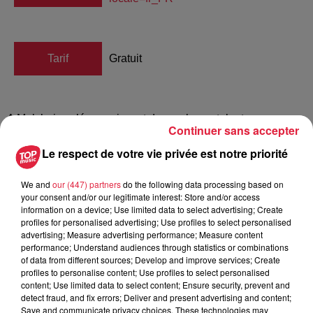
Tarif
Gratuit
A Molsheim, s’épanouissent de nombreux talents.
Continuer sans accepter
Passionnés ou collectionneurs, ils sont pour la plupart
Le respect de votre vie privée est notre priorité
méconnus.
La Ville souhaite:
We and
our (447) partners
do the following data processing based on
• faire découvrir et valoriser tous ces Molshémiens
your consent and/or our legitimate interest: Store and/or access
talentueux, en exposant leurs oeuvres le temps d’un week-
information on a device; Use limited data to select advertising; Create
end
profiles for personalised advertising; Use profiles to select personalised
advertising; Measure advertising performance; Measure content
• permettre rencontre, échange et partage entre tous les
performance; Understand audiences through statistics or combinations
Molshémiens, toutes générations confondues
of data from different sources; Develop and improve services; Create
profiles to personalise content; Use profiles to select personalised
1. Vous avez un talent créatif, une passion artistique
content; Use limited data to select content; Ensure security, prevent and
manuelle pour : • la peinture • la sculpture • la broderie • le
detect fraud, and fix errors; Deliver and present advertising and content;
travail des matières • la photo • l’art floral • l’écriture…
Save and communicate privacy choices. These technologies may