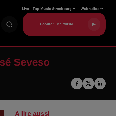
Live :
Top Music Strasbourg
Webradios
assé Seveso
A lire aussi