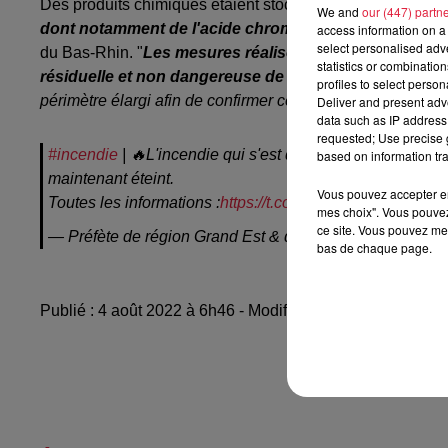
Des produits chimiques étaient stockés dans un bâtiment 
We and
our (447) partn
dont notamment de l'acide chromique et de l'acide c
access information on a 
select personalised ad
du Bas-Rhin. "
Les mesures réalisées par les sapeurs-po
statistics or combinatio
résiduelle et non dangereuse de produits à l'extérieur 
profiles to select person
périmètre élargi afin de confirmer ces éléments."
Deliver and present adv
data such as IP address 
requested; Use precise g
#incendie
| 🔥L'incendie qui s'est déclaré à
#Molsheim
su
based on information tra
maintenant éteint.
Vous pouvez accepter en 
Toutes les informations :
https://t.co/XltrOn8pVq
pic.twit
mes choix". Vous pouvez
ce site. Vous pouvez met
— Préfète de région Grand Est & du Bas-Rhin 🇫🇷🇪🇺
bas de chaque page.
Publié : 4 août 2022 à 6h46 - Modifié : 4 août 2022 à 7h