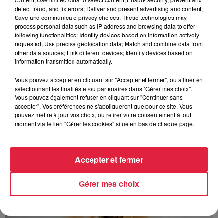
Au zoo de Mulhouse : rencontre
detect fraud, and fix errors; Deliver and present advertising and content;
avec les flamants rouges
Save and communicate privacy choices. These technologies may
process personal data such as IP address and browsing data to offer
following functionalities: Identify devices based on information actively
requested; Use precise geolocation data; Match and combine data from
other data sources; Link different devices; Identify devices based on
information transmitted automatically.
Vous pouvez accepter en cliquant sur "Accepter et fermer", ou affiner en
À découvrir également
sélectionnant les finalités et/ou partenaires dans "Gérer mes choix".
Vous pouvez également refuser en cliquant sur "Continuer sans
accepter". Vos préférences ne s'appliqueront que pour ce site. Vous
pouvez mettre à jour vos choix, ou retirer votre consentement à tout
moment via le lien "Gérer les cookies" situé en bas de chaque page.
Accepter et fermer
Gérer mes choix