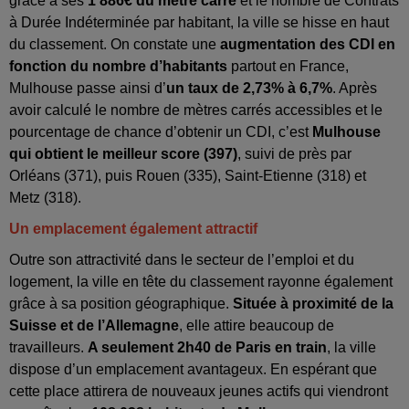
grâce à ses
1 886€ du mètre carré
et le nombre de Contrats
à Durée Indéterminée par habitant, la ville se hisse en haut
du classement. On constate une
augmentation des CDI en
fonction du nombre d’habitants
partout en France,
Mulhouse passe ainsi d’
un taux de 2,73% à 6,7%
.
Après
avoir calculé le nombre de mètres carrés accessibles et le
pourcentage de chance d’obtenir un CDI, c’est
Mulhouse
qui obtient le meilleur score (397)
, suivi de près par
Orléans (371), puis Rouen (335), Saint-Etienne (318) et
Metz (318).
Un emplacement également attractif
Outre son attractivité dans le secteur de l’emploi et du
logement, la ville en tête du classement rayonne également
grâce à sa position géographique.
Située à proximité de la
Suisse et de l’Allemagne
, elle attire beaucoup de
travailleurs.
A seulement 2h40 de Paris en train
, la ville
dispose d’un emplacement avantageux.
En espérant que
cette place attirera de nouveaux jeunes actifs qui viendront