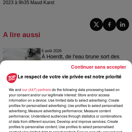
2023 à 9h35 Maud Karst
A lire aussi
6 août 2026
À Hoerdt, de l’eau brune sort des
robinets
Continuer sans accepter
Le respect de votre vie privée est notre priorité
We and
our (447) partners
do the following data processing based on
6 août 2026
your consent and/or our legitimate interest: Store and/or access
Tags antisémites à Strasbourg :
information on a device; Use limited data to select advertising; Create
Catherine Trautmann réagit
profiles for personalised advertising; Use profiles to select personalised
advertising; Measure advertising performance; Measure content
performance; Understand audiences through statistics or combinations
of data from different sources; Develop and improve services; Create
profiles to personalise content; Use profiles to select personalised
6 août 2026
content; Use limited data to select content; Ensure security, prevent and