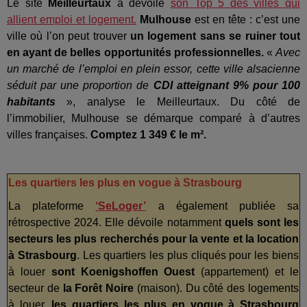
Le site
Meilleurtaux
a dévoilé
son Top 5 des villes qui
allient emploi et logement.
Mulhouse
est en tête : c’est une
ville où l’on peut trouver
un logement sans se ruiner tout
en ayant de belles opportunités professionnelles.
«
Avec
un marché de l’emploi en plein essor, cette ville alsacienne
séduit par une proportion de
CDI atteignant 9% pour 100
habitants
», analyse le Meilleurtaux. Du côté de
l’immobilier, Mulhouse se démarque comparé à d’autres
villes françaises.
Comptez 1 349 € le m².
Les quartiers les plus en vogue à Strasbourg
La plateforme
‘SeLoger’
a également publiée sa
rétrospective 2024. Elle dévoile notamment
quels sont les
secteurs les plus recherchés pour la vente et la location
à Strasbourg
. Les quartiers les plus cliqués pour les biens
à louer
sont Koenigshoffen Ouest
(appartement) et le
secteur de
la Forêt Noire
(maison). Du côté des logements
à louer,
les quartiers les plus en vogue à Strasbourg