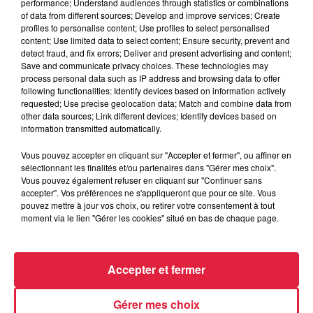
performance; Understand audiences through statistics or combinations
of data from different sources; Develop and improve services; Create
profiles to personalise content; Use profiles to select personalised
content; Use limited data to select content; Ensure security, prevent and
detect fraud, and fix errors; Deliver and present advertising and content;
Save and communicate privacy choices. These technologies may
process personal data such as IP address and browsing data to offer
following functionalities: Identify devices based on information actively
requested; Use precise geolocation data; Match and combine data from
other data sources; Link different devices; Identify devices based on
information transmitted automatically.
Vous pouvez accepter en cliquant sur "Accepter et fermer", ou affiner en
À Hoerdt, de l’eau brune sort des robinets
sélectionnant les finalités et/ou partenaires dans "Gérer mes choix".
Depuis plusieurs jours, des habitants de Hoerdt ont vu de
Vous pouvez également refuser en cliquant sur "Continuer sans
accepter". Vos préférences ne s'appliqueront que pour ce site. Vous
l’eau brune s’écouler de leurs robinets. Face aux
pouvez mettre à jour vos choix, ou retirer votre consentement à tout
nombreuses interrogations, la municipalité a pris...
moment via le lien "Gérer les cookies" situé en bas de chaque page.
Accepter et fermer
Gérer mes choix