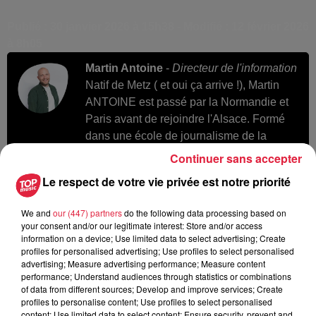
Publié : 30 janvier 2026 à 15h38 - Modifié : 12 février 2026
à 8h05
Martin Antoine
-
Directeur de l'information
Natif de Metz ( et oui ça arrive !), Martin
ANTOINE est passé par la Normandie et
Paris avant de rejoindre l'Alsace. Formé
dans une école de journalisme de la
capitale, il a commencé par la radio avant
Continuer sans accepter
de collaborer avec plusieurs titres de
Le respect de votre vie privée est notre priorité
presse écrite. Martin a rejoint Top Music en
2021 pour présenter les flashs de la
We and
our (447) partners
do the following data processing based on
matinale dans "On est Tous Debout". Une
your consent and/or our legitimate interest: Store and/or access
émission à laquelle il participe chaque
information on a device; Use limited data to select advertising; Create
profiles for personalised advertising; Use profiles to select personalised
matin. Depuis août 2024, Martin est
advertising; Measure advertising performance; Measure content
également le Directeur de l'Information de
performance; Understand audiences through statistics or combinations
la radio.
of data from different sources; Develop and improve services; Create
profiles to personalise content; Use profiles to select personalised
content; Use limited data to select content; Ensure security, prevent and