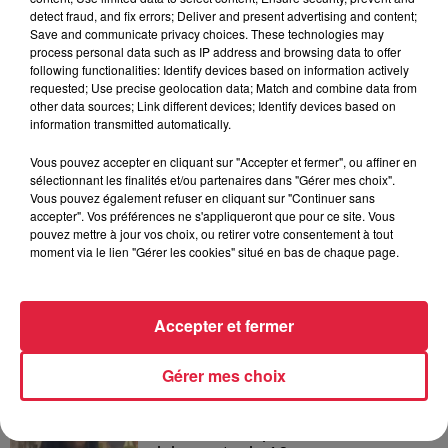
detect fraud, and fix errors; Deliver and present advertising and content;
Save and communicate privacy choices. These technologies may
process personal data such as IP address and browsing data to offer
following functionalities: Identify devices based on information actively
A lire aussi
requested; Use precise geolocation data; Match and combine data from
other data sources; Link different devices; Identify devices based on
information transmitted automatically.
5 août 2026
Vous pouvez accepter en cliquant sur "Accepter et fermer", ou affiner en
Europa-Park : des précisons sur
sélectionnant les finalités et/ou partenaires dans "Gérer mes choix".
l’après Euro-Mir
Vous pouvez également refuser en cliquant sur "Continuer sans
accepter". Vos préférences ne s'appliqueront que pour ce site. Vous
pouvez mettre à jour vos choix, ou retirer votre consentement à tout
moment via le lien "Gérer les cookies" situé en bas de chaque page.
4 août 2026
Vélos d'occasion en Alsace : les
meilleures adresses pour rouler à...
Accepter et fermer
Gérer mes choix
4 août 2026
Bischheim : disparition d’une