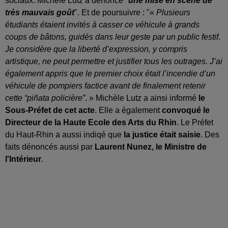
sociaux. Michèle Lutz a dénoncé "
une mise en scène de
très mauvais goût
". Et de poursuivre : "«
Plusieurs
étudiants étaient invités à casser ce véhicule à grands
coups de bâtons, guidés dans leur geste par un public festif.
Je considère que la liberté d’expression, y compris
artistique, ne peut permettre et justifier tous les outrages. J’ai
également appris que le premier choix était l’incendie d’un
véhicule de pompiers factice avant de finalement retenir
cette “piñata policière”
. » Michèle Lutz a ainsi informé
le
Sous-Préfet de cet acte
. Elle a également
convoqué le
Directeur de la Haute Ecole des Arts du Rhin
. Le Préfet
du Haut-Rhin a aussi indiqé que
la justice était saisie
. Des
faits dénoncés aussi par
Laurent Nunez, le Ministre de
l'Intérieur
.