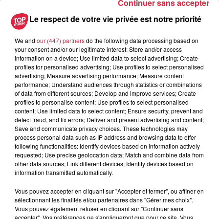
Continuer sans accepter
Plongez dans l’univers poétique de Faë,
Le respect de votre vie privée est notre priorité
la petite fée de la forêt...
Une note s’échappe de ses cheveux… curieuse, Faë lui
We and
our (447) partners
do the following data processing based on
court
your consent and/or our legitimate interest: Store and/or access
après et découvre un monde dur, froid et gris. Elle y croise
information on a device; Use limited data to select advertising; Create
un petit bonhomme tout aussi gris.À son contact, il prend
profiles for personalised advertising; Use profiles to select personalised
advertising; Measure advertising performance; Measure content
peu à peu des couleurs. Ensemble, ils vont alors “semer” —
performance; Understand audiences through statistics or combinations
des graines de poireaux, de radis, mais surtout des graines
of data from different sources; Develop and improve services; Create
d’espoir et d’amour. Car quand on sème… tout devient
profiles to personalise content; Use profiles to select personalised
content; Use limited data to select content; Ensure security, prevent and
possible !
detect fraud, and fix errors; Deliver and present advertising and content;
Un moment sensible et inspirant, porté par la voix et
Save and communicate privacy choices. These technologies may
l’énergie bienveillante de Marikala. Une lecture musicale
process personal data such as IP address and browsing data to offer
following functionalities: Identify devices based on information actively
immersive, à vivre en famille dans l’écrin de verdure du
requested; Use precise geolocation data; Match and combine data from
parc.
other data sources; Link different devices; Identify devices based on
information transmitted automatically.
Vous pouvez accepter en cliquant sur "Accepter et fermer", ou affiner en
Apéro Concert – à partir de 18h30
sélectionnant les finalités et/ou partenaires dans "Gérer mes choix".
Prolongez votre journée de visite avec un début de soirée
Vous pouvez également refuser en cliquant sur "Continuer sans
musicale en plein air, entre détente, gourmandise
accepter". Vos préférences ne s'appliqueront que pour ce site. Vous