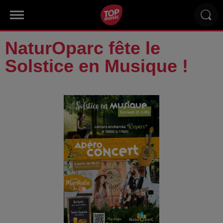
NaturOparc fête le
Solstice en Musique !