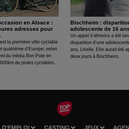
occasion en Alsace :
Bischheim : dispariti
leures adresses pour
adolescente de 16 an
.
Un appel à témoins a été lan
est la première ville cyclable
disparition d’une adolescent
t quatrième d’Europe, selon
ans, Urielle. Elle aurait été a
ent du média Bon Pote en
deux jours à Bischheim.
600km de pistes cyclables...
 D'EMPLOI
CASTING
JEUX
AGE