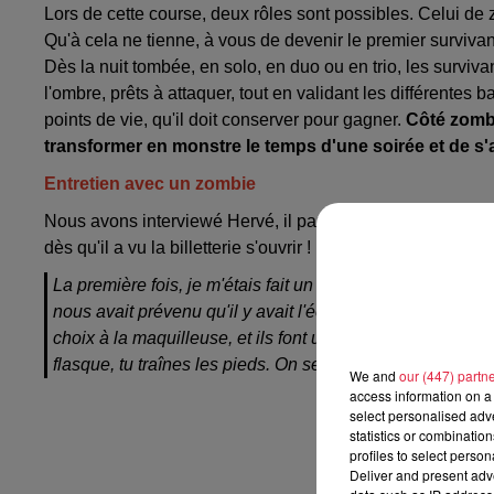
Lors de cette course, deux rôles sont possibles. Celui de 
Qu'à cela ne tienne, à vous de devenir le premier survivan
Dès la nuit tombée, en solo, en duo ou en trio, les surviv
l'ombre, prêts à attaquer, tout en validant les différentes
points de vie, qu'il doit conserver pour gagner.
Côté zombi
transformer en monstre le temps d'une soirée et de s
Entretien avec un zombie
Nous avons interviewé Hervé, il participera pour la deuxiè
dès qu'il a vu la billetterie s'ouvrir ! Il a adoré sa premiè
La première fois, je m'étais fait un costume avec des vie
nous avait prévenu qu'il y avait l'école de maquillage de 
choix à la maquilleuse, et ils font un travail magnifique.
flasque, tu traînes les pieds. On se prend très vite au jeu 
We and
our (447) partn
access information on a 
select personalised ad
statistics or combinatio
profiles to select person
Deliver and present adv