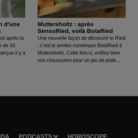
on d’une
Muttersholtz : après
s
SensoRied, voilà BotaRied
cé après la
Une nouvelle façon de découvrir le Ried
e de 16
: c’est le sentier numérique BotaRied à
perçue il y a
Muttersholtz. Cette fois-ci, enfilez bien
vos chaussures pour un jeu de piste...
NDA
PODCASTS
HOROSCOPE