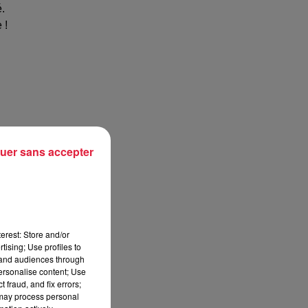
.
 !
uer sans accepter
erest: Store and/or
tising; Use profiles to
tand audiences through
personalise content; Use
 fraud, and fix errors;
 may process personal