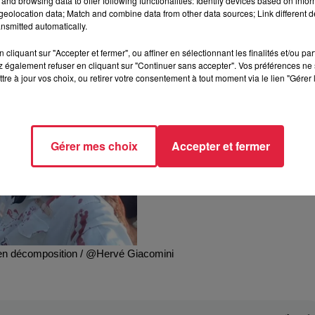
and browsing data to offer following functionalities: Identify devices based on infor
eolocation data; Match and combine data from other data sources; Link different de
nsmitted automatically.
cliquant sur "Accepter et fermer", ou affiner en sélectionnant les finalités et/ou pa
 également refuser en cliquant sur "Continuer sans accepter". Vos préférences ne 
tre à jour vos choix, ou retirer votre consentement à tout moment via le lien "Gérer 
Gérer mes choix
Accepter et fermer
 en décomposition / @Hervé Giacomini