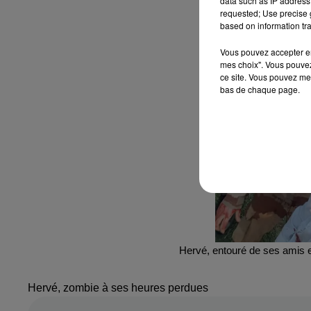
data such as IP address 
requested; Use precise g
based on information tra
Vous pouvez accepter en 
mes choix". Vous pouvez
ce site. Vous pouvez met
bas de chaque page.
Hervé, entouré de ses amis
Hervé, zombie à ses heures perdues