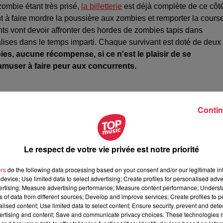
zombie étant très prisé,
la billetterie
est déjà complète de ce côté
t à faire mordre la poussière aux zombies et remporter la course
ants vont devoir affronter des hordes de zombies tapis dans
 balises dans le temps imparti. Chaque survivant est doté de deux
es, aucune récompense, si ce n'est le plaisir de se
'amuser à faire peur aux concurrents.
me fois à la course en tant que zombie. Il a sauté sur l'occasion
Contin
re expérience et voulait absolument réiterer.
ux fringues et après, au niveau visage, je ne savais pas trop. On
Strasbourg qui venait pour maquiller, j'ai laissé vraiment libre
Le respect de votre vie privée est notre priorité
 Tu es très vite dans la peau d'un zombie. Tu es un petit peu
!
ers
do the following data processing based on your consent and/or our legitimate int
device; Use limited data to select advertising; Create profiles for personalised adver
vertising; Measure advertising performance; Measure content performance; Unders
ns of data from different sources; Develop and improve services; Create profiles to 
alised content; Use limited data to select content; Ensure security, prevent and detect
ertising and content; Save and communicate privacy choices. These technologies