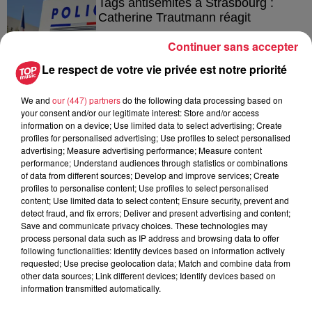
Tags antisémites à Strasbourg :
Catherine Trautmann réagit
Continuer sans accepter
Le respect de votre vie privée est notre priorité
6 août 2026
Au zoo de Mulhouse : rencontre
We and
our (447) partners
do the following data processing based on
avec les flamants rouges
your consent and/or our legitimate interest: Store and/or access
information on a device; Use limited data to select advertising; Create
profiles for personalised advertising; Use profiles to select personalised
advertising; Measure advertising performance; Measure content
performance; Understand audiences through statistics or combinations
of data from different sources; Develop and improve services; Create
profiles to personalise content; Use profiles to select personalised
content; Use limited data to select content; Ensure security, prevent and
À découvrir également
detect fraud, and fix errors; Deliver and present advertising and content;
Save and communicate privacy choices. These technologies may
process personal data such as IP address and browsing data to offer
following functionalities: Identify devices based on information actively
requested; Use precise geolocation data; Match and combine data from
other data sources; Link different devices; Identify devices based on
information transmitted automatically.