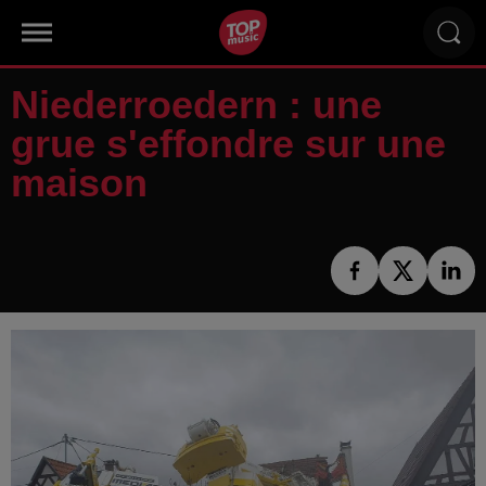
Niederroedern : une
grue s'effondre sur une
maison