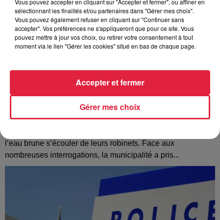
Vous pouvez accepter en cliquant sur "Accepter et fermer", ou affiner en
sélectionnant les finalités et/ou partenaires dans "Gérer mes choix".
Vous pouvez également refuser en cliquant sur "Continuer sans
accepter". Vos préférences ne s'appliqueront que pour ce site. Vous
pouvez mettre à jour vos choix, ou retirer votre consentement à tout
moment via le lien "Gérer les cookies" situé en bas de chaque page.
Accepter et fermer
Gérer mes choix
À Hoerdt, de l’eau brune sort des robinets
Depuis plusieurs jours, des habitants de Hoerdt ont vu de
l’eau brune s’écouler de leurs robinets. Face aux
nombreuses interrogations, la municipalité a pris...