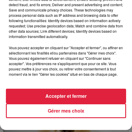
Au zoo de Mulhouse : rencontre
detect fraud, and fix errors; Deliver and present advertising and content;
avec les flamants rouges
Save and communicate privacy choices. These technologies may
process personal data such as IP address and browsing data to offer
following functionalities: Identify devices based on information actively
requested; Use precise geolocation data; Match and combine data from
other data sources; Link different devices; Identify devices based on
information transmitted automatically.
Vous pouvez accepter en cliquant sur "Accepter et fermer", ou affiner en
À découvrir également
sélectionnant les finalités et/ou partenaires dans "Gérer mes choix".
Vous pouvez également refuser en cliquant sur "Continuer sans
accepter". Vos préférences ne s'appliqueront que pour ce site. Vous
pouvez mettre à jour vos choix, ou retirer votre consentement à tout
moment via le lien "Gérer les cookies" situé en bas de chaque page.
Accepter et fermer
Gérer mes choix