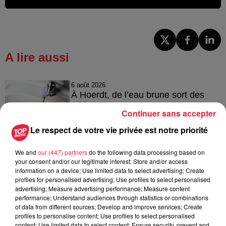
A lire aussi
6 août 2026
À Hoerdt, de l’eau brune sort des
robinets
Continuer sans accepter
Le respect de votre vie privée est notre priorité
We and
our (447) partners
do the following data processing based on
6 août 2026
your consent and/or our legitimate interest: Store and/or access
Tags antisémites à Strasbourg :
information on a device; Use limited data to select advertising; Create
Catherine Trautmann réagit
profiles for personalised advertising; Use profiles to select personalised
advertising; Measure advertising performance; Measure content
performance; Understand audiences through statistics or combinations
of data from different sources; Develop and improve services; Create
profiles to personalise content; Use profiles to select personalised
6 août 2026
content; Use limited data to select content; Ensure security, prevent and