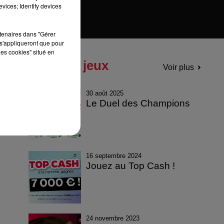
vices; Identify devices
rtenaires dans "Gérer
s'appliqueront que pour
les cookies" situé en
Tous les jeux
Voir plus
30 août 2025
Le Duel des Champions
16 septembre 2024
Jouez au Top Cash !
24 novembre 2023