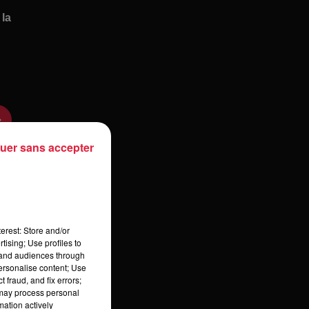
 la
uer sans accepter
n,
erest: Store and/or
 la
tising; Use profiles to
tand audiences through
personalise content; Use
 fraud, and fix errors;
 may process personal
mation actively