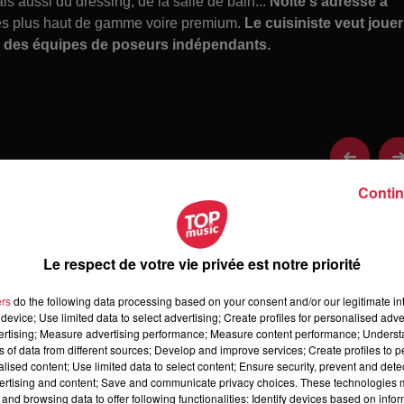
s aussi du dressing, de la salle de bain...
Nolte s'adresse à
res plus haut de gamme voire premium.
Le cuisiniste veut jouer
vec des équipes de poseurs indépendants.
Contin
 un grand cuisiniste pour se lancer dans l'aventure Nolte Küche
Le respect de votre vie privée est notre priorité
ché français depuis deux ans.
s aussi du dressing, de la salle de bain...
Nolte s'adresse à
ers
do the following data processing based on your consent and/or our legitimate int
res plus haut de gamme voire premium.
Le cuisiniste veut jouer
device; Use limited data to select advertising; Create profiles for personalised adver
vec des équipes de poseurs indépendants.
vertising; Measure advertising performance; Measure content performance; Unders
ns of data from different sources; Develop and improve services; Create profiles to 
alised content; Use limited data to select content; Ensure security, prevent and detect
ertising and content; Save and communicate privacy choices. These technologies
and browsing data to offer following functionalities: Identify devices based on infor