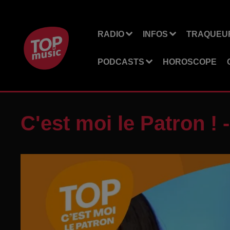
RADIO
INFOS
TRAQUEUR
PODCASTS
HOROSCOPE
C'est moi le Patron !