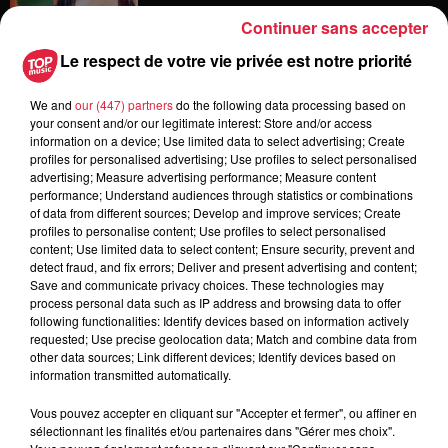
Continuer sans accepter
Le respect de votre vie privée est notre priorité
6 août 2026
Les dernières infos sur la venue du
pape à Metz en septembre
We and
our (447) partners
do the following data processing based on
your consent and/or our legitimate interest: Store and/or access
information on a device; Use limited data to select advertising; Create
profiles for personalised advertising; Use profiles to select personalised
advertising; Measure advertising performance; Measure content
performance; Understand audiences through statistics or combinations
5 août 2026
of data from different sources; Develop and improve services; Create
Europa-Park : des précisons sur
profiles to personalise content; Use profiles to select personalised
l’après Euro-Mir
content; Use limited data to select content; Ensure security, prevent and
detect fraud, and fix errors; Deliver and present advertising and content;
Save and communicate privacy choices. These technologies may
process personal data such as IP address and browsing data to offer
following functionalities: Identify devices based on information actively
requested; Use precise geolocation data; Match and combine data from
other data sources; Link different devices; Identify devices based on
information transmitted automatically.
Dans la même série
Vous pouvez accepter en cliquant sur "Accepter et fermer", ou affiner en
sélectionnant les finalités et/ou partenaires dans "Gérer mes choix".