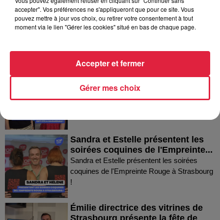
Vous pouvez également refuser en cliquant sur "Continuer sans
Thierry du Domaine Wunsch et
accepter". Vos préférences ne s'appliqueront que pour ce site. Vous
Mann à Wettolsheim !
pouvez mettre à jour vos choix, ou retirer votre consentement à tout
Thierry du Domaine Wunsch et Mann à
moment via le lien "Gérer les cookies" situé en bas de chaque page.
Wettolsheim !
Accepter et fermer
Fanny nous présente le festival
Festimania !
Gérer mes choix
Fanny nous présente le festival Festimania !
Sandra et Estelle présentent les
soirées coquines de l'Empreinte...
Sandra et Estelle présentent les soirées
coquines de l'Empreinte Rouge à Strasbourg
!
Émilie directrice des vitrines de
Strasbourg présente la fête de