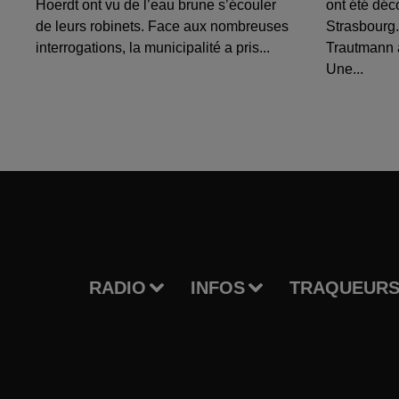
Hoerdt ont vu de l’eau brune s’écouler
ont été déc
de leurs robinets. Face aux nombreuses
Strasbourg.
interrogations, la municipalité a pris...
Trautmann 
Une...
RADIO
INFOS
TRAQUEURS