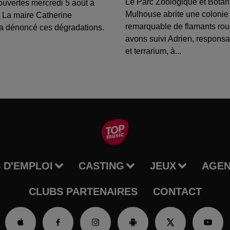
Le Parc Zoologique et Botan
ouvertes mercredi 5 août à
Mulhouse abrite une colonie
 La maire Catherine
remarquable de flamants ro
a dénoncé ces dégradations.
avons suivi Adrien, respons
et terrarium, à...
 D'EMPLOI
CASTING
JEUX
AGE
CLUBS PARTENAIRES
CONTACT