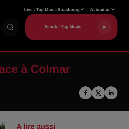
Live :
Top Music Strasbourg
Webradios
Trace à Colmar
A lire aussi