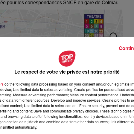
tudiée pour les correspondances SNCF en gare de Colmar.
Contin
Le respect de votre vie privée est notre priorité
ers
do the following data processing based on your consent and/or our legitimate int
device; Use limited data to select advertising; Create profiles for personalised adver
vertising; Measure advertising performance; Measure content performance; Unders
ns of data from different sources; Develop and improve services; Create profiles to 
alised content; Use limited data to select content; Ensure security, prevent and detect
ertising and content; Save and communicate privacy choices. These technologies
and browsing data to offer following functionalities: Identify devices based on infor
eolocation data; Match and combine data from other data sources; Link different de
nsmitted automatically.