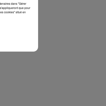
rtenaires dans "Gérer
s'appliqueront que pour
les cookies" situé en
e
ses