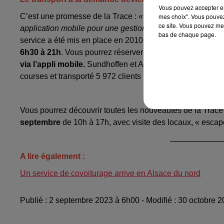
Vous pouvez accepter en 
mes choix". Vous pouvez
C’est une promesse de la Trace :
« Un service de transpor
ce site. Vous pouvez met
application mobile pour une gestion plus simple des réser
bas de chaque page.
service a été mis en place en 2010 et qu’il méritait quel
6h30 à 21h
. Vous pourrez réserver votre déplacement jus
via l’appli mobile.
Sundhoffen et Andolsheim intègrent aus
courses et transporté 5 972 clients (+11,8% par rapport à 
..........................
Vous pourrez découvrir toutes les nouveautés de la Trace
septembre
de 10h à 17h, avec visite des locaux, « escape 
..........................
A lire également :
Un service de covoiturage arrive en Alsace du nord
Publié : 2 septembre 2023 à 6h00 - Modifié : 30 octobre 