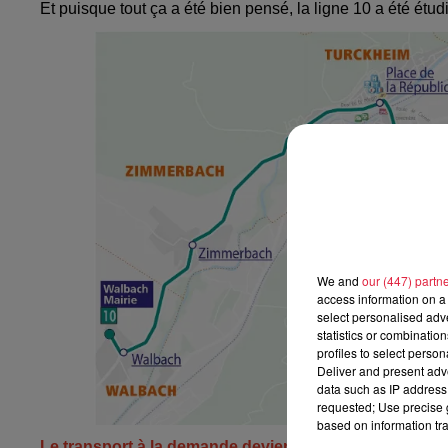
Et puisque tout ça a été bien pensé, la ligne 10 a été é
We and
our (447) partn
access information on a 
select personalised ad
statistics or combinatio
profiles to select person
Deliver and present adv
data such as IP address 
requested; Use precise g
based on information tra
Le transport à la demande devient plus flexible