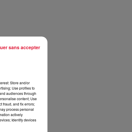
uer sans accepter
erest: Store and/or
tising; Use profiles to
tand audiences through
personalise content; Use
 fraud, and fix errors;
 may process personal
mation actively
vices; Identify devices