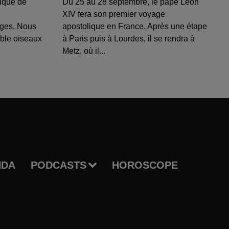
ique de
Du 25 au 28 septembre, le pape Léon
XIV fera son premier voyage
uges. Nous
apostolique en France. Après une étape
able oiseaux
à Paris puis à Lourdes, il se rendra à
Metz, où il...
NDA
PODCASTS
HOROSCOPE