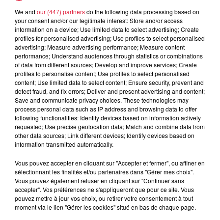
We and
our (447) partners
do the following data processing based on
5 août 2026
your consent and/or our legitimate interest: Store and/or access
Europa-Park : des précisons sur
information on a device; Use limited data to select advertising; Create
l’après Euro-Mir
profiles for personalised advertising; Use profiles to select personalised
advertising; Measure advertising performance; Measure content
performance; Understand audiences through statistics or combinations
of data from different sources; Develop and improve services; Create
profiles to personalise content; Use profiles to select personalised
content; Use limited data to select content; Ensure security, prevent and
detect fraud, and fix errors; Deliver and present advertising and content;
Save and communicate privacy choices. These technologies may
process personal data such as IP address and browsing data to offer
Dans la même série
following functionalities: Identify devices based on information actively
requested; Use precise geolocation data; Match and combine data from
other data sources; Link different devices; Identify devices based on
Un champ de fraises pour
information transmitted automatically.
l'éternité
Vous pouvez accepter en cliquant sur "Accepter et fermer", ou affiner en
Un champ de fraises pour l'éternité
sélectionnant les finalités et/ou partenaires dans "Gérer mes choix".
Vous pouvez également refuser en cliquant sur "Continuer sans
accepter". Vos préférences ne s'appliqueront que pour ce site. Vous
pouvez mettre à jour vos choix, ou retirer votre consentement à tout
moment via le lien "Gérer les cookies" situé en bas de chaque page.
Les Parfait(s) : Arnaques en