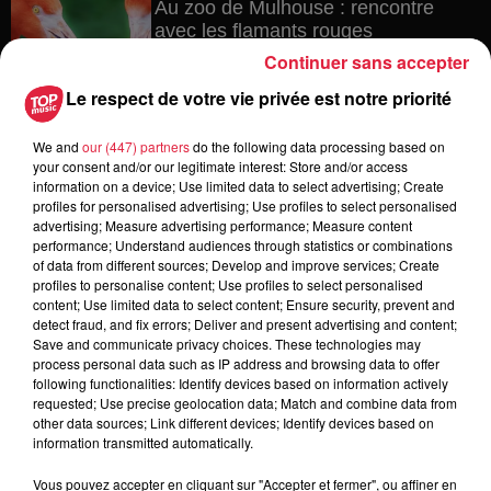
Au zoo de Mulhouse : rencontre
avec les flamants rouges
Continuer sans accepter
Le respect de votre vie privée est notre priorité
6 août 2026
We and
our (447) partners
do the following data processing based on
Les dernières infos sur la venue du
your consent and/or our legitimate interest: Store and/or access
pape à Metz en septembre
information on a device; Use limited data to select advertising; Create
profiles for personalised advertising; Use profiles to select personalised
advertising; Measure advertising performance; Measure content
performance; Understand audiences through statistics or combinations
of data from different sources; Develop and improve services; Create
5 août 2026
profiles to personalise content; Use profiles to select personalised
Europa-Park : des précisons sur
content; Use limited data to select content; Ensure security, prevent and
l’après Euro-Mir
detect fraud, and fix errors; Deliver and present advertising and content;
Save and communicate privacy choices. These technologies may
process personal data such as IP address and browsing data to offer
following functionalities: Identify devices based on information actively
requested; Use precise geolocation data; Match and combine data from
other data sources; Link different devices; Identify devices based on
information transmitted automatically.
Vous pouvez accepter en cliquant sur "Accepter et fermer", ou affiner en