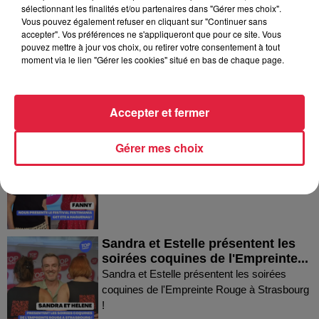
Dans la même série
sélectionnant les finalités et/ou partenaires dans "Gérer mes choix".
Vous pouvez également refuser en cliquant sur "Continuer sans
accepter". Vos préférences ne s'appliqueront que pour ce site. Vous
Thierry du Domaine Wunsch et
pouvez mettre à jour vos choix, ou retirer votre consentement à tout
moment via le lien "Gérer les cookies" situé en bas de chaque page.
Mann à Wettolsheim !
Thierry du Domaine Wunsch et Mann à
Wettolsheim !
Accepter et fermer
Fanny nous présente le festival
Gérer mes choix
Festimania !
Fanny nous présente le festival Festimania !
Sandra et Estelle présentent les
soirées coquines de l'Empreinte...
Sandra et Estelle présentent les soirées
coquines de l'Empreinte Rouge à Strasbourg
!