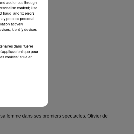
tand audiences through
personalise content; Use
 fraud, and fix errors;
 may process personal
mation actively
vices; Identify devices
rtenaires dans "Gérer
s'appliqueront que pour
les cookies" situé en
 sa femme dans ses premiers spectacles, Olivier de