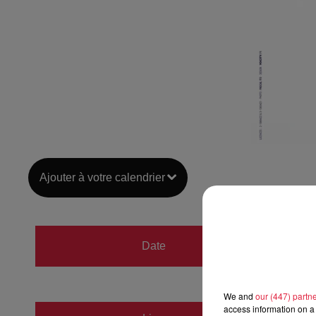
Ajouter à votre calendrier
du
6 av
Date
au
6 av
We and
our (447) partn
access information on a 
LA MA