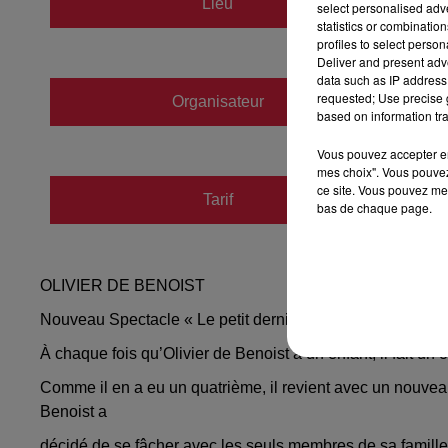
Lieu
select personalised ad
67240
statistics or combinatio
profiles to select person
Deliver and present adv
data such as IP address 
requested; Use precise g
Organisateur
https:/
based on information tra
Vous pouvez accepter en 
mes choix". Vous pouvez
ce site. Vous pouvez met
Tarif
Payant
bas de chaque page.
OLIVIER DE BENOIST
Nouveau Spectacle « Le petit dernier »
À chaque fois qu’Olivier de Benoist a un enfant, il fait u
Comme il en a eu un quatrième, il revient avec un nouvea
Benoist a
décidé de se fâcher avec les seuls membres de sa famille 