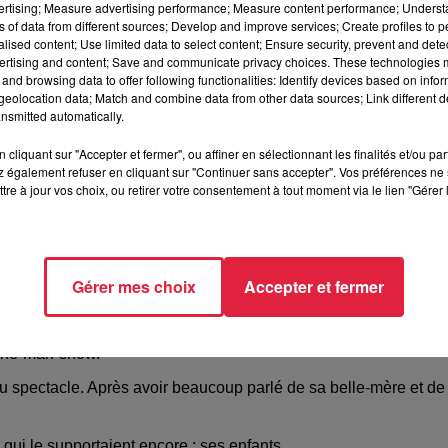
vertising; Measure advertising performance; Measure content performance; Unders
BISCHWILLER
ns of data from different sources; Develop and improve services; Create profiles to 
alised content; Use limited data to select content; Ensure security, prevent and detect
ertising and content; Save and communicate privacy choices. These technologies
and browsing data to offer following functionalities: Identify devices based on infor
eolocation data; Match and combine data from other data sources; Link different de
/www.music-for-ever.fr/agenda/index.php
nsmitted automatically.
cliquant sur "Accepter et fermer", ou affiner en sélectionnant les finalités et/ou pa
 également refuser en cliquant sur "Continuer sans accepter". Vos préférences ne 
tre à jour vos choix, ou retirer votre consentement à tout moment via le lien "Gérer 
Gérer mes choix
Accepter et fermer
n one-man-show.
u spectacle. Après avoir beaucoup parlé de sa belle-mère et de
qui le supportaient encore : ses enfants.