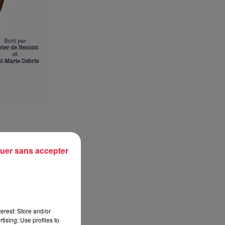
uer sans accepter
erest: Store and/or
tising; Use profiles to