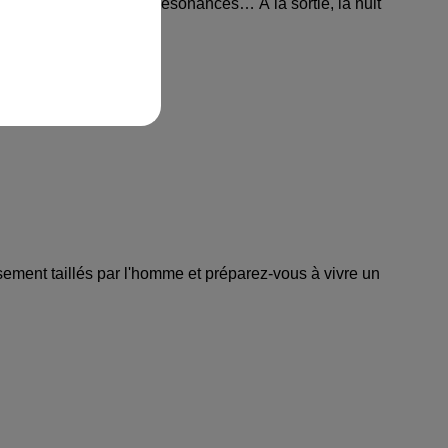
 lumières, silences et résonances… À la sortie, la nuit
ement taillés par l'homme et préparez-vous à vivre un