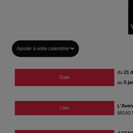
Ajouter à votre calendrier
du
21 
Date
au
5 ja
L'Aven
Lieu
68160