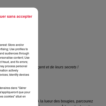
uer sans accepter
erest: Store and/or
tising; Use profiles to
tand audiences through
personalise content; Use
 fraud, and fix errors;
 may process personal
 anciennes mines d’argent et de leurs secrets !
mation actively
vices; Identify devices
rtenaires dans "Gérer
s'appliqueront que pour
les cookies" situé en
ture peut commencer ! À la lueur des bougies, parcourez