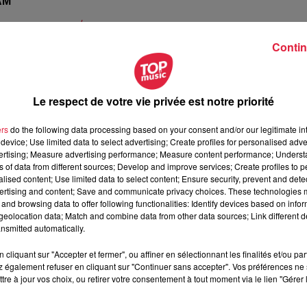
AM
/www.asepam.org/
Contin
Le respect de votre vie privée est notre priorité
ers
do the following data processing based on your consent and/or our legitimate int
device; Use limited data to select advertising; Create profiles for personalised adver
la lueur de la flamme
vertising; Measure advertising performance; Measure content performance; Unders
ns of data from different sources; Develop and improve services; Create profiles to 
alised content; Use limited data to select content; Ensure security, prevent and detect
ertising and content; Save and communicate privacy choices. These technologies
 par la magie de deux parcours souterrains à la découverte des
and browsing data to offer following functionalities: Identify devices based on infor
eolocation data; Match and combine data from other data sources; Link different de
nsmitted automatically.
ür +/- 3h30
cliquant sur "Accepter et fermer", ou affiner en sélectionnant les finalités et/ou pa
 également refuser en cliquant sur "Continuer sans accepter". Vos préférences ne 
tre à jour vos choix, ou retirer votre consentement à tout moment via le lien "Gérer 
aint-Louis Eisenthür. Loin de la frénésie du quotidien, l ’Aven