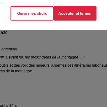
r par la magie du lieu. Un voyage souterrain où se mêlent ombres,
Gérer mes choix
Accepter et fermer
e.
 1h30
e lentement.
venir. Devant lui, les profondeurs de la montagne… »
ils et des voix des mineurs. Arpentez ces itinéraires laborieus
res de la montagne.
sont à 14h.