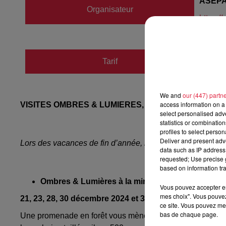
ASEP
Organisateur
https:/
Tarif
Payant
We and
our (447) partn
access information on a 
VISITES OMBRES & LUMIERES, deux mines d’argent à 
select personalised ad
statistics or combinatio
profiles to select person
Deliver and present adv
Lors des vacances de fin d’année, laissez-vous ensorceler
data such as IP address 
requested; Use precise g
based on information tra
Ombres & Lumières à la mine Saint-Louis Eisenth
Vous pouvez accepter en 
mes choix". Vous pouvez
21, 23, 28, 30 décembre 2024 et 3, 5 janvier 2025
ce site. Vous pouvez met
bas de chaque page.
Une promenade en forêt vous mène à l’entrée de la mine S