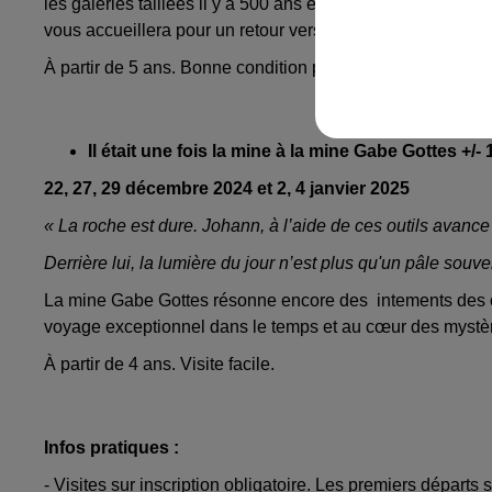
les galeries taillées il y a 500 ans et laissez-vous gagne
vous accueillera pour un retour vers le temps présent.
À partir de 5 ans. Bonne condition physique recommandé
Il était une fois la mine à la mine Gabe Gottes +/-
22, 27, 29 décembre 2024 et 2, 4 janvier 2025
« La roche est dure. Johann, à l’aide de ces outils avanc
Derrière lui, la lumière du jour n’est plus qu'un pâle sou
La mine Gabe Gottes résonne encore des intements des out
voyage exceptionnel dans le temps et au cœur des mystè
À partir de 4 ans. Visite facile.
Infos pratiques :
- Visites sur inscription obligatoire. Les premiers départs 