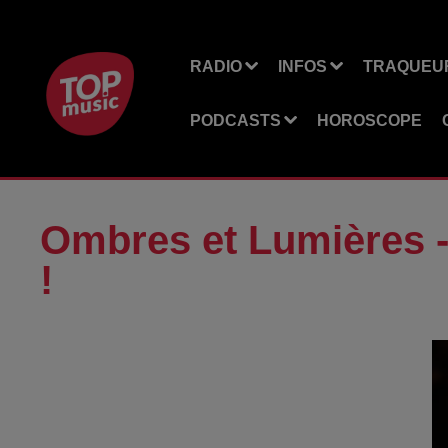
RADIO
INFOS
TRAQUEUR
PODCASTS
HOROSCOPE
Ombres et Lumières -
!