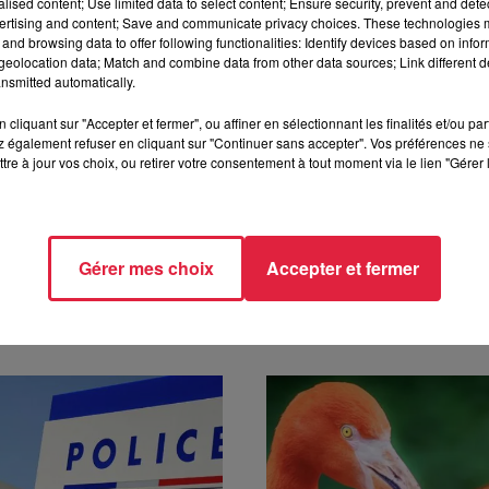
alised content; Use limited data to select content; Ensure security, prevent and detect
ertising and content; Save and communicate privacy choices. These technologies
upports digitaux
and browsing data to offer following functionalities: Identify devices based on infor
s, Céline Rinckel est devenue journaliste pour « raconter » ce
eolocation data; Match and combine data from other data sources; Link different de
nsmitted automatically.
tudes en communication et en journalisme, en France et en
8. En-dehors de ses reportages, elle présente les flashs et les
cliquant sur "Accepter et fermer", ou affiner en sélectionnant les finalités et/ou pa
 également refuser en cliquant sur "Continuer sans accepter". Vos préférences ne 
tre à jour vos choix, ou retirer votre consentement à tout moment via le lien "Gérer 
Gérer mes choix
Accepter et fermer