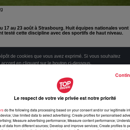
rg
 17 au 23 août à Strasbourg. Huit équipes nationales vont
nt testé cette discipline avec des sportifs de haut niveau.
épôt de cookies que vous avez exprimé. Si vous souhaitez
e accord en cliquant sur le bouton ci-dessous.
Contin
cher l'élément
e la Grèce et de l'Allemagne. Le groupe B lui sera composé de l
Le respect de votre vie privée est notre priorité
ers
do the following data processing based on your consent and/or our legitimate int
la France de la compétition !
device; Use limited data to select advertising; Create profiles for personalised adver
vertising; Measure advertising performance; Measure content performance; Unders
ns of data from different sources; Develop and improve services; Create profiles to 
à 7h49