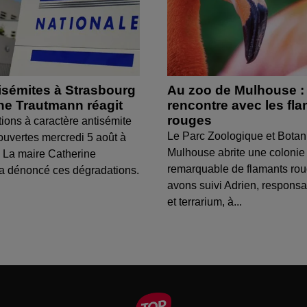
isémites à Strasbourg
Au zoo de Mulhouse :
ine Trautmann réagit
rencontre avec les fl
rouges
tions à caractère antisémite
Le Parc Zoologique et Botan
ouvertes mercredi 5 août à
Mulhouse abrite une colonie
 La maire Catherine
remarquable de flamants ro
a dénoncé ces dégradations.
avons suivi Adrien, respons
et terrarium, à...