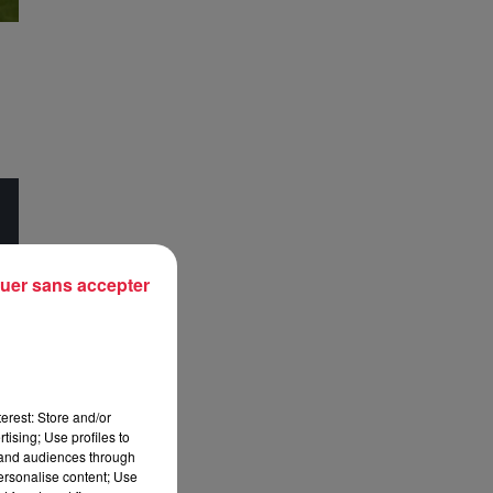
uer sans accepter
a
erest: Store and/or
tising; Use profiles to
tand audiences through
personalise content; Use