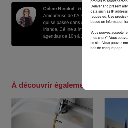
profiles to select person
Deliver and present adv
Céline Rinckel
-
Rédactrice en chef des s
data such as IP address 
Amoureuse de l’Alsace et de ses tradition
requested; Use precise g
based on information tra
qui se passe dans sa région. Après des é
Irlande, Céline a intégré Top Music en 200
Vous pouvez accepter en 
agendas de 10h à 16h.
mes choix". Vous pouvez
ce site. Vous pouvez met
bas de chaque page.
À découvrir également