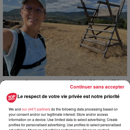
Les sentiers poussettes de la Vallée de Villé
Continuer sans accepter
La Vallée de Villé propose 14 randonnées à faire en
Le respect de votre vie privée est notre priorité
poussette ou avec de jeunes enfants. Idéal pour découvrir la
nature sans grande difficulté. On a testé...
We and
our (447) partners
do the following data processing based on
your consent and/or our legitimate interest: Store and/or access
information on a device; Use limited data to select advertising; Create
profiles for personalised advertising; Use profiles to select personalised
advertising; Measure advertising performance; Measure content