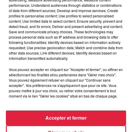
performance; Understand audiences through statistics or combinations
of data from different sources; Develop and improve services; Create
profiles to personalise content; Use profiles to select personalised
content; Use limited data to select content; Ensure security, prevent and
detect fraud, and fix errors; Deliver and present advertising and content;
Save and communicate privacy choices. These technologies may
process personal data such as IP address and browsing data to offer
following functionalities: Identify devices based on information actively
requested; Use precise geolocation data; Match and combine data from
other data sources; Link different devices; Identify devices based on
information transmitted automatically.
Vous pouvez accepter en cliquant sur "Accepter et fermer", ou affiner en
sélectionnant les finalités et/ou partenaires dans "Gérer mes choix".
À Hoerdt, de l’eau brune sort des robinets
Vous pouvez également refuser en cliquant sur "Continuer sans
accepter". Vos préférences ne s'appliqueront que pour ce site. Vous
Depuis plusieurs jours, des habitants de Hoerdt ont vu de
pouvez mettre à jour vos choix, ou retirer votre consentement à tout
l’eau brune s’écouler de leurs robinets. Face aux
moment via le lien "Gérer les cookies" situé en bas de chaque page.
nombreuses interrogations, la municipalité a pris...
Accepter et fermer