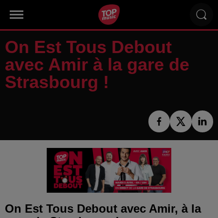
On Est Tous Debout
avec Amir à la gare de
Strasbourg !
On Est Tous Debout avec Amir, à la