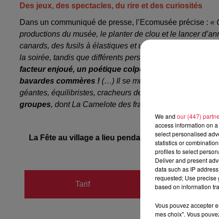
Des jeux, des spectacles, du rire et des curiosités
Dans un communiqué de presse, l’Ecomusée précise :
« 
productions du musée, le planter de clou et le lancer d’a
canards, des fusils à élastiques et une piste de quilles !
L
la soirée, tandis que différents personnages du village fero
facteur enjoué, un poétique colporteur, une mystérie
bavardes commères !
(…) Il se murmure que
de joyeux 
géantes, équilibristes, cracheurs de feu ... Quant à l’ambi
groupes
, dont La Camelote des frangins Lindecker, Bal’U
We and
our (447) partn
.
............
access information on a 
select personalised ad
La Fête au village a lieu pendant sept soirées à l’Ec
statistics or combinatio
août,
profiles to select person
Deliver and present adv
data such as IP address 
Payant
requested; Use precise g
Tarif
based on information tra
Billetterie sur place 
Vous pouvez accepter en 
mes choix". Vous pouvez