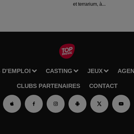
et terrarium, à...
 D'EMPLOI
CASTING
JEUX
AGE
CLUBS PARTENAIRES
CONTACT