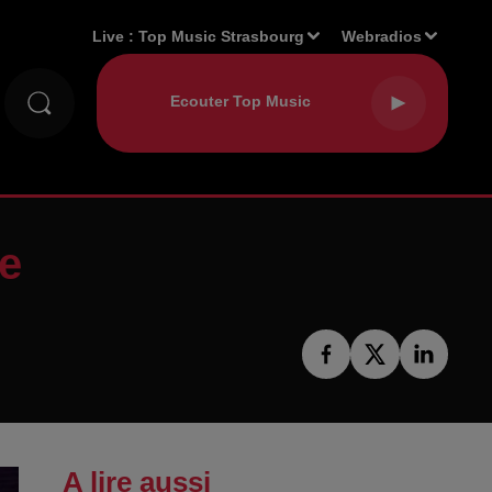
Live :
Top Music Strasbourg
Webradios
ée
A lire aussi