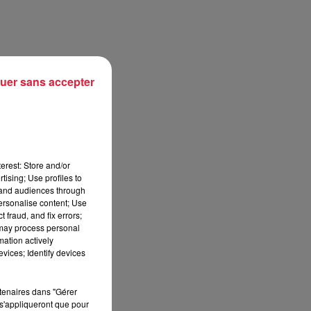
ute
uer sans accepter
es
erest: Store and/or
tising; Use profiles to
tand audiences through
personalise content; Use
 fraud, and fix errors;
 may process personal
mation actively
vices; Identify devices
rtenaires dans "Gérer
s'appliqueront que pour