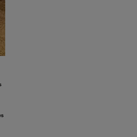
s
u
es