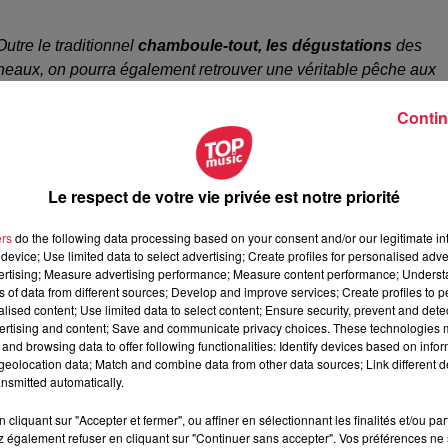
Outre le traditionnel
chamboule-tout, les dégustations
des
nneaux, on pourra également retrouver une véritable pêche aux
e manège Disney
, véritable objet de collection, fonctionnera to
Contin
nt leur apparition :
un garde champêtre un peu trop zélé, un
use voyante, de charmantes lavandières ou encore de
jongleurs
devraient déambuler dans les allées du village : bull
ance musicale et festive, elle devrait être assurée par
différents
Le respect de votre vie privée est notre priorité
s’Trad, Les Escrocs du Swing et Christel Kern ».
ers
do the following data processing based on your consent and/or our legitimate int
.............................
device; Use limited data to select advertising; Create profiles for personalised adver
vertising; Measure advertising performance; Measure content performance; Unders
omusée d’Alsace à Ungerhseim : les 5, 6, 12, 13, 14, 19 et 20
ns of data from different sources; Develop and improve services; Create profiles to 
 de 18h à 23h.
alised content; Use limited data to select content; Ensure security, prevent and detect
ertising and content; Save and communicate privacy choices. These technologies
and browsing data to offer following functionalities: Identify devices based on infor
eolocation data; Match and combine data from other data sources; Link different de
nsmitted automatically.
11€ / billetterie en ligne 10€ (uniquement pour la fête du village)
cliquant sur "Accepter et fermer", ou affiner en sélectionnant les finalités et/ou pa
 également refuser en cliquant sur "Continuer sans accepter". Vos préférences ne 