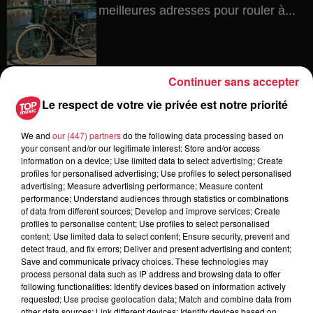
meilleures adresses pour rouler à...
4 août 2026
Continuer sans accepter
Bischheim : disparition d’une
Le respect de votre vie privée est notre priorité
adolescente de 16 ans
We and
our (447) partners
do the following data processing based on
your consent and/or our legitimate interest: Store and/or access
information on a device; Use limited data to select advertising; Create
4 août 2026
profiles for personalised advertising; Use profiles to select personalised
Muttersholtz : après SensoRied,
advertising; Measure advertising performance; Measure content
voilà BotaRied
performance; Understand audiences through statistics or combinations
of data from different sources; Develop and improve services; Create
profiles to personalise content; Use profiles to select personalised
content; Use limited data to select content; Ensure security, prevent and
detect fraud, and fix errors; Deliver and present advertising and content;
Save and communicate privacy choices. These technologies may
3 août 2026
process personal data such as IP address and browsing data to offer
Éclipse solaire le 12 août : où et
following functionalities: Identify devices based on information actively
comment observer ce spectacle en...
requested; Use precise geolocation data; Match and combine data from
other data sources; Link different devices; Identify devices based on