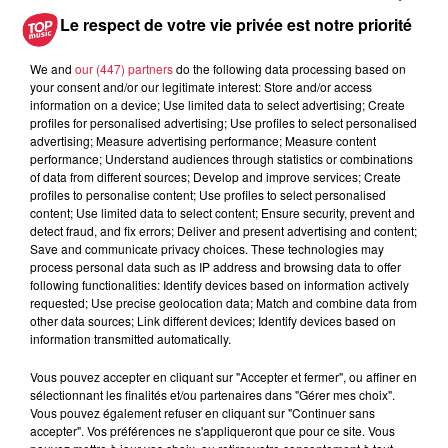
Le respect de votre vie privée est notre priorité
Postulez à l'offre : Opérateur de
We and
our (447) partners
do the following data processing based on
conditionnement Traiteur H/F
your consent and/or our legitimate interest: Store and/or access
information on a device; Use limited data to select advertising; Create
profiles for personalised advertising; Use profiles to select personalised
advertising; Measure advertising performance; Measure content
performance; Understand audiences through statistics or combinations
of data from different sources; Develop and improve services; Create
Votre nom
*
profiles to personalise content; Use profiles to select personalised
content; Use limited data to select content; Ensure security, prevent and
detect fraud, and fix errors; Deliver and present advertising and content;
Save and communicate privacy choices. These technologies may
process personal data such as IP address and browsing data to offer
following functionalities: Identify devices based on information actively
Votre e-mail
*
requested; Use precise geolocation data; Match and combine data from
other data sources; Link different devices; Identify devices based on
information transmitted automatically.
Vous pouvez accepter en cliquant sur "Accepter et fermer", ou affiner en
sélectionnant les finalités et/ou partenaires dans "Gérer mes choix".
Vous pouvez également refuser en cliquant sur "Continuer sans
Votre n° de téléphone
*
accepter". Vos préférences ne s'appliqueront que pour ce site. Vous