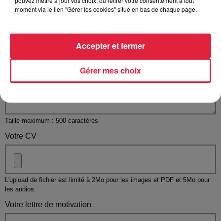
pouvez mettre à jour vos choix, ou retirer votre consentement à tout
moment via le lien "Gérer les cookies" situé en bas de chaque page.
Votre message
*
Accepter et fermer
Gérer mes choix
Taille maximum : 500 caractères
Votre CV
L'upload de fichier est limité à 2Mo pour les images et PDF et 5Mo pour
les audios.
Votre lettre de motivation