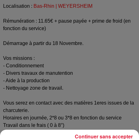
Localisation :
Bas-Rhin | WEYERSHEIM
Rémunération : 11.65€ + pause payée + prime de froid (en
fonction du service)
Démarrage à partir du 18 Novembre.
Vos missions :
- Conditionnement
- Divers travaux de manutention
- Aide à la production
- Nettoyage zone de travail.
Vous serez en contact avec des matières 1eres issues de la
charcuterie.
Horaires en journée, 2*8 ou 3*8 en fonction du service
Travail dans le frais ( 0 à 8°)
Station debout
Continuer sans accepter