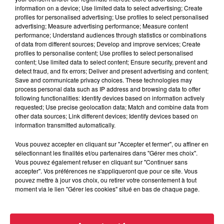
information on a device; Use limited data to select advertising; Create
profiles for personalised advertising; Use profiles to select personalised
advertising; Measure advertising performance; Measure content
performance; Understand audiences through statistics or combinations
of data from different sources; Develop and improve services; Create
profiles to personalise content; Use profiles to select personalised
content; Use limited data to select content; Ensure security, prevent and
detect fraud, and fix errors; Deliver and present advertising and content;
Save and communicate privacy choices. These technologies may
process personal data such as IP address and browsing data to offer
following functionalities: Identify devices based on information actively
requested; Use precise geolocation data; Match and combine data from
other data sources; Link different devices; Identify devices based on
information transmitted automatically.
Vous pouvez accepter en cliquant sur "Accepter et fermer", ou affiner en
sélectionnant les finalités et/ou partenaires dans "Gérer mes choix".
Vous pouvez également refuser en cliquant sur "Continuer sans
accepter". Vos préférences ne s'appliqueront que pour ce site. Vous
pouvez mettre à jour vos choix, ou retirer votre consentement à tout
À Hoerdt, de l’eau brune sort des robinets
moment via le lien "Gérer les cookies" situé en bas de chaque page.
Depuis plusieurs jours, des habitants de Hoerdt ont vu de
l’eau brune s’écouler de leurs robinets. Face aux
nombreuses interrogations, la municipalité a pris...