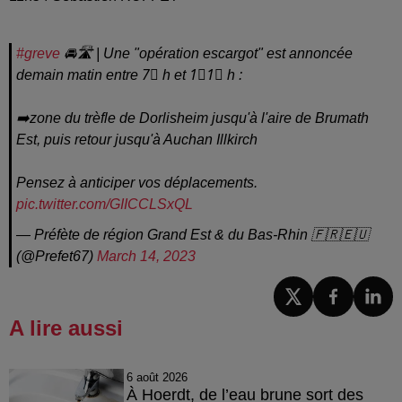
#greve
🚘🛣️ | Une "opération escargot" est annoncée
demain matin entre 7⃣ h et 1⃣1⃣ h :
➡️zone du trèfle de Dorlisheim jusqu'à l'aire de Brumath
Est, puis retour jusqu'à Auchan Illkirch
Pensez à anticiper vos déplacements.
pic.twitter.com/GIICCLSxQL
— Préfète de région Grand Est & du Bas-Rhin 🇫🇷🇪🇺
(@Prefet67)
March 14, 2023
A lire aussi
6 août 2026
À Hoerdt, de l’eau brune sort des