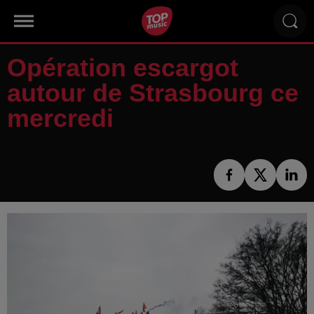
Opération escargot
autour de Strasbourg ce
mercredi