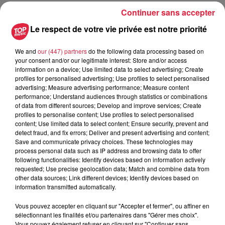
4 août 2026
Continuer sans accepter
Bischheim : disparition d’une
adolescente de 16 ans
Le respect de votre vie privée est notre priorité
We and
our (447) partners
do the following data processing based on
your consent and/or our legitimate interest: Store and/or access
information on a device; Use limited data to select advertising; Create
profiles for personalised advertising; Use profiles to select personalised
advertising; Measure advertising performance; Measure content
performance; Understand audiences through statistics or combinations
À découvrir également
of data from different sources; Develop and improve services; Create
profiles to personalise content; Use profiles to select personalised
content; Use limited data to select content; Ensure security, prevent and
detect fraud, and fix errors; Deliver and present advertising and content;
Save and communicate privacy choices. These technologies may
process personal data such as IP address and browsing data to offer
following functionalities: Identify devices based on information actively
requested; Use precise geolocation data; Match and combine data from
other data sources; Link different devices; Identify devices based on
information transmitted automatically.
Vous pouvez accepter en cliquant sur "Accepter et fermer", ou affiner en
sélectionnant les finalités et/ou partenaires dans "Gérer mes choix".
Vous pouvez également refuser en cliquant sur "Continuer sans