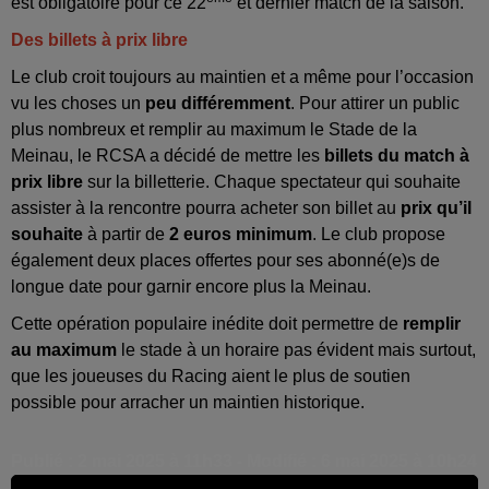
est obligatoire pour ce 22
et dernier match de la saison.
Des billets à prix libre
Le club croit toujours au maintien et a même pour l’occasion
vu les choses un
peu différemment
. Pour attirer un public
plus nombreux et remplir au maximum le Stade de la
Meinau, le RCSA a décidé de mettre les
billets du match à
prix libre
sur la billetterie. Chaque spectateur qui souhaite
assister à la rencontre pourra acheter son billet au
prix qu’il
souhaite
à partir de
2 euros minimum
. Le club propose
également deux places offertes pour ses abonné(e)s de
longue date pour garnir encore plus la Meinau.
Cette opération populaire inédite doit permettre de
remplir
au maximum
le stade à un horaire pas évident mais surtout,
que les joueuses du Racing aient le plus de soutien
possible pour arracher un maintien historique.
Publié : 2 mai 2025 à 11h33 - Modifié : 6 mai 2025 à 10h24