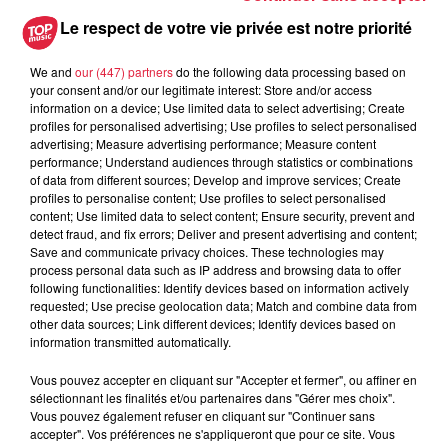
Le respect de votre vie privée est notre priorité
Origine Alsace : le
podcast de la CCI et de
We and
our (447) partners
do the following data processing based on
la CEA
your consent and/or our legitimate interest: Store and/or access
Depuis le début de l'année, Top
information on a device; Use limited data to select advertising; Create
Music vous propose le podcast
profiles for personalised advertising; Use profiles to select personalised
"Origine Alsace" en
advertising; Measure advertising performance; Measure content
collaboration la CCI Alsace
performance; Understand audiences through statistics or combinations
of data from different sources; Develop and improve services; Create
Eurométropole et la Collectivité
profiles to personalise content; Use profiles to select personalised
Européenne...
content; Use limited data to select content; Ensure security, prevent and
detect fraud, and fix errors; Deliver and present advertising and content;
Save and communicate privacy choices. These technologies may
process personal data such as IP address and browsing data to offer
following functionalities: Identify devices based on information actively
requested; Use precise geolocation data; Match and combine data from
other data sources; Link different devices; Identify devices based on
information transmitted automatically.
RADIO
INFOS
Vous pouvez accepter en cliquant sur "Accepter et fermer", ou affiner en
sélectionnant les finalités et/ou partenaires dans "Gérer mes choix".
Vous pouvez également refuser en cliquant sur "Continuer sans
TRAQUEURS D'EMPLOI
CASTING
accepter". Vos préférences ne s'appliqueront que pour ce site. Vous