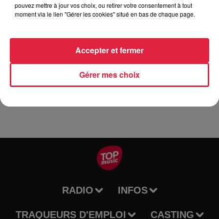
pouvez mettre à jour vos choix, ou retirer votre consentement à tout
La rencontre des deux instruments inspire de nouveaux
moment via le lien "Gérer les cookies" situé en bas de chaque page.
arrangements qui déclinent la palette des accords et des
rythmes si caractéristiques de la saudade brésilienne.
Accepter et fermer
Un dialogue original qui n'hésite pas à mélanger les tons
pour explorer de nouvelles couleurs et partager notre
Gérer mes choix
bonheur de jouer !
RADIO
INFOS
TRAQUEURS D'EMPLOI
CASTING