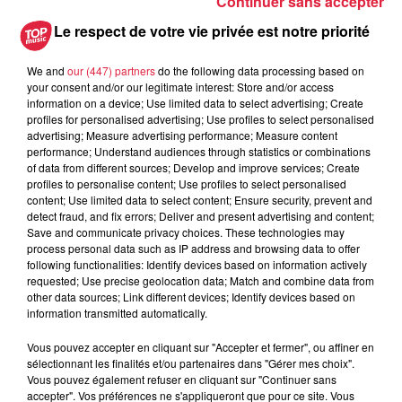
Continuer sans accepter
Tarif
Payant
Le respect de votre vie privée est notre priorité
We and
our (447) partners
do the following data processing based on
Le Duo Orpheu associe une guitare et une contrebasse
your consent and/or our legitimate interest: Store and/or access
information on a device; Use limited data to select advertising; Create
autour de la musique brésilienne. Un dialogue original qui
profiles for personalised advertising; Use profiles to select personalised
n'hésite pas à mélanger les tons pour explorer de nouvelles
advertising; Measure advertising performance; Measure content
couleurs et partager notre bonheur de jouer !
performance; Understand audiences through statistics or combinations
of data from different sources; Develop and improve services; Create
Couleurs brésiliennes
profiles to personalise content; Use profiles to select personalised
content; Use limited data to select content; Ensure security, prevent and
Contrebasse, Fayçal Benouniche
detect fraud, and fix errors; Deliver and present advertising and content;
Save and communicate privacy choices. These technologies may
Guitare, Monica Haug
process personal data such as IP address and browsing data to offer
following functionalities: Identify devices based on information actively
Quatre mains et dix cordes qui, dans un jeu de rôles,
requested; Use precise geolocation data; Match and combine data from
échangent les masques pour mêler les sonorités.
other data sources; Link different devices; Identify devices based on
information transmitted automatically.
Un choix de
choros
et de
bossa-novas
côtoie des extraits de
la bande-son du film
Orfeu Negro
, ainsi que quelques
Vous pouvez accepter en cliquant sur "Accepter et fermer", ou affiner en
sélectionnant les finalités et/ou partenaires dans "Gérer mes choix".
pièces contemporaines composées pour contrebasse et
Vous pouvez également refuser en cliquant sur "Continuer sans
guitare.
accepter". Vos préférences ne s'appliqueront que pour ce site. Vous