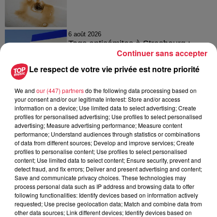
6 août 2026
Tags antisémites à Strasbourg :
Continuer sans accepter
Catherine Trautmann réagit
Le respect de votre vie privée est notre priorité
We and
our (447) partners
do the following data processing based on
your consent and/or our legitimate interest: Store and/or access
6 août 2026
Au zoo de Mulhouse : rencontre
information on a device; Use limited data to select advertising; Create
profiles for personalised advertising; Use profiles to select personalised
avec les flamants rouges
advertising; Measure advertising performance; Measure content
performance; Understand audiences through statistics or combinations
of data from different sources; Develop and improve services; Create
profiles to personalise content; Use profiles to select personalised
content; Use limited data to select content; Ensure security, prevent and
detect fraud, and fix errors; Deliver and present advertising and content;
Save and communicate privacy choices. These technologies may
process personal data such as IP address and browsing data to offer
À découvrir également
following functionalities: Identify devices based on information actively
requested; Use precise geolocation data; Match and combine data from
other data sources; Link different devices; Identify devices based on