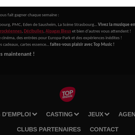
ec Top Music ?
vous fait gagner chaque semaine :
bourg, PMC, Eden de Sausheim, La Scène Strasbourg…
Vivez la musique en 
rockéennes
,
Décibulles
,
Alpagas Bleus
et bien d’autres vous attendent !
cinéma, des entrées pour Europa-Park et des expériences inédites !
s cadeaux, cartes essence…
faites-vous plaisir avec Top Music !
ès maintenant !
 D'EMPLOI
CASTING
JEUX
AGE
CLUBS PARTENAIRES
CONTACT