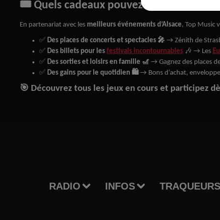
🎟 Quels cadeaux pouvez-vous gagner av
En partenariat avec les
meilleurs événements d’Alsace
, Top Music 
✅
Des places de concerts et spectacles 🎤
→ Zénith de Stras
✅
Des billets pour les
festivals incontournables
🎶 → Les
Eu
✅
Des sorties et loisirs en famille 🎢
→ Gagnez des places de 
✅
Des gains pour le quotidien 🛍
→ Bons d’achat, enveloppe
🎯 Découvrez tous les jeux en cours et participez d
RADIO
INFOS
TRAQUEURS