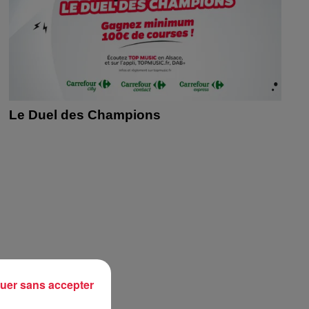
Le Duel des Champions
uer sans accepter