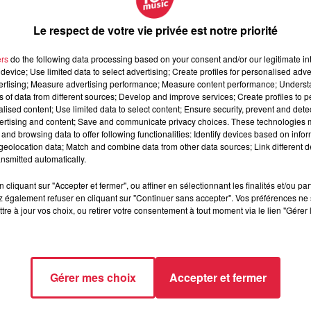
Gagnez 1 an de café Sati !
Le respect de votre vie privée est notre priorité
ers
do the following data processing based on your consent and/or our legitimate int
device; Use limited data to select advertising; Create profiles for personalised adver
vertising; Measure advertising performance; Measure content performance; Unders
ns of data from different sources; Develop and improve services; Create profiles to 
alised content; Use limited data to select content; Ensure security, prevent and detect
 cadeaux et places de concert en Alsace
ertising and content; Save and communicate privacy choices. These technologies
and browsing data to offer following functionalities: Identify devices based on infor
eolocation data; Match and combine data from other data sources; Link different de
 des billets pour les festivals alsaciens, des voyages inoubliables ou de
nsmitted automatically.
ts pour les plus grands événements de la région.
cliquant sur "Accepter et fermer", ou affiner en sélectionnant les finalités et/ou pa
ic ?
 également refuser en cliquant sur "Continuer sans accepter". Vos préférences ne 
tre à jour vos choix, ou retirer votre consentement à tout moment via le lien "Gérer 
de superbes cadeaux :
,
Ici c’est l’Alsace
ou
On n’Est Pas Rentré
et appelez-nous au
03 88 88 88 8
les jeux concours et remplissez le formulaire pour participer aux prochains
es diffusés à l’antenne et tentez votre chance, comme pour le
Top Cash
par 
Gérer mes choix
Accepter et fermer