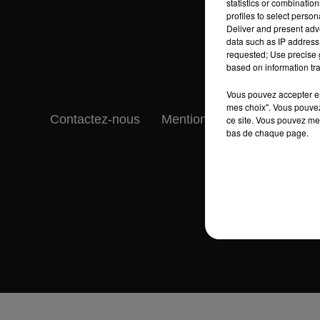
statistics or combinatio
profiles to select person
Deliver and present adv
data such as IP address 
requested; Use precise g
based on information tra
Vous pouvez accepter en 
mes choix". Vous pouvez
Contactez-nous
Mentions légales
Gestio
ce site. Vous pouvez met
bas de chaque page.