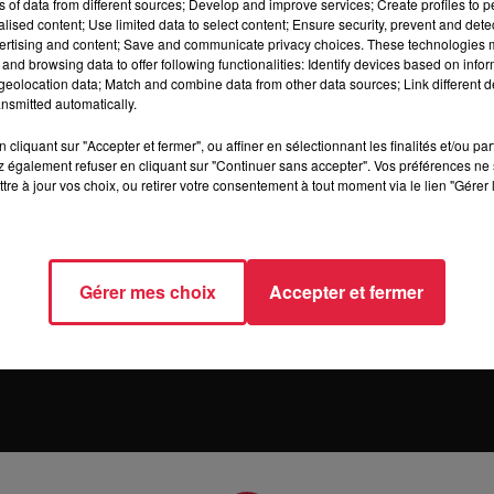
ns of data from different sources; Develop and improve services; Create profiles to 
alised content; Use limited data to select content; Ensure security, prevent and detect
ertising and content; Save and communicate privacy choices. These technologies
and browsing data to offer following functionalities: Identify devices based on infor
eolocation data; Match and combine data from other data sources; Link different de
nsmitted automatically.
cliquant sur "Accepter et fermer", ou affiner en sélectionnant les finalités et/ou pa
 également refuser en cliquant sur "Continuer sans accepter". Vos préférences ne 
n des cookies
Règlement des jeux
Charte sur les 
tre à jour vos choix, ou retirer votre consentement à tout moment via le lien "Gérer 
Archives
2026
2025
2024
2023
2022
Gérer mes choix
Accepter et fermer