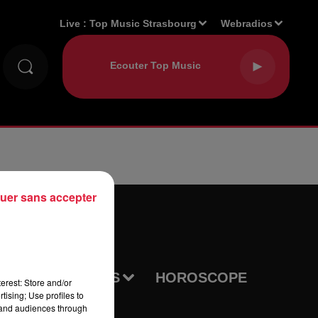
Live :
Top Music Strasbourg
Webradios
uer sans accepter
NDA
PODCASTS
HOROSCOPE
erest: Store and/or
tising; Use profiles to
tand audiences through