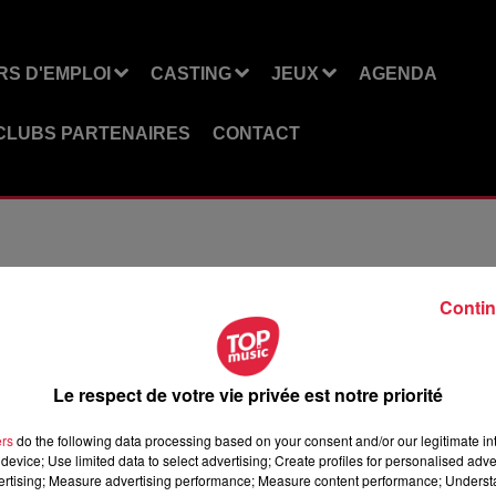
S D'EMPLOI
CASTING
JEUX
AGENDA
CLUBS PARTENAIRES
CONTACT
Contin
Le respect de votre vie privée est notre priorité
 D'EMPLOI
CASTING
JEUX
AGE
ers
do the following data processing based on your consent and/or our legitimate int
device; Use limited data to select advertising; Create profiles for personalised adver
vertising; Measure advertising performance; Measure content performance; Unders
CLUBS PARTENAIRES
CONTACT