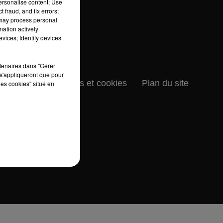
personalise content; Use
 fraud, and fix errors;
 may process personal
mation actively
vices; Identify devices
rtenaires dans "Gérer
s'appliqueront que pour
données personnelles et cookies
Plan du site
les cookies" situé en