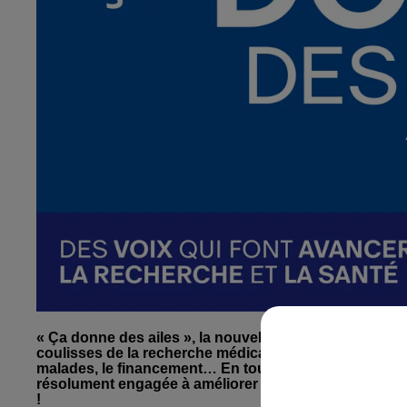
« Ça donne des ailes », la nouvelle émission de Top M
coulisses de la recherche médicale en Alsace. Quelles
malades, le financement… En toute transparence, la F
résolument engagée à améliorer notre qualité de vie. 
!