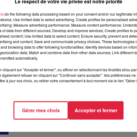
Le respect de votre vie privée est notre priorité
ers
do the following data processing based on your consent and/or our legitimate int
device; Use limited data to select advertising; Create profiles for personalised adver
vertising; Measure advertising performance; Measure content performance; Unders
ns of data from different sources; Develop and improve services; Create profiles to 
Il est temps de nous rencontrer !
alised content; Use limited data to select content; Ensure security, prevent and detect
Il est temps de nous rencontrer !
ertising and content; Save and communicate privacy choices. These technologies
and browsing data to offer following functionalities: Identify devices based on infor
eolocation data; Match and combine data from other data sources; Link different de
nsmitted automatically.
cliquant sur "Accepter et fermer", ou affiner en sélectionnant les finalités et/ou pa
 également refuser en cliquant sur "Continuer sans accepter". Vos préférences ne 
tre à jour vos choix, ou retirer votre consentement à tout moment via le lien "Gérer 
Gérer mes choix
Accepter et fermer