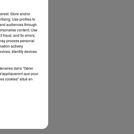
erest: Store and/or
tising; Use profiles to
tand audiences through
personalise content; Use
 fraud, and fix errors;
 may process personal
mation actively
vices; Identify devices
rtenaires dans "Gérer
s'appliqueront que pour
les cookies" situé en