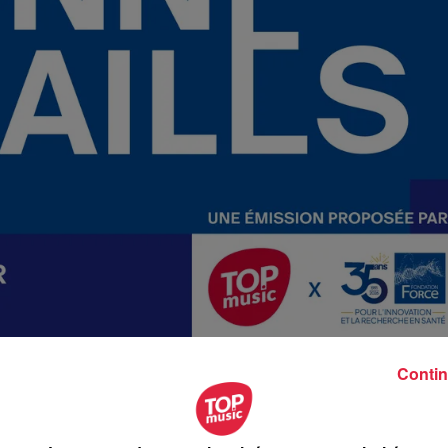
Contin
usic avec la Fondation Force, vous fait découvrir les
 sont les innovations, les actions concrètes pour les
ondation Force nous éclaire sur les progrès d’une science
RDV tous les jours sur notre antenne. La Force est avec vo