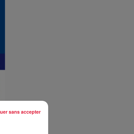
uer sans accepter
us