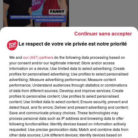
Continuer sans accepter
Émilie directrice des
vitrines de Strasbourg
Le respect de votre vie privée est notre priorité
présente la fête de l'été
Émilie directrice des vitrines de
We and
our (447) partners
do the following data processing based on
Strasbourg présente la fête de
your consent and/or our legitimate interest: Store and/or access
l'été
information on a device; Use limited data to select advertising; Create
profiles for personalised advertising; Use profiles to select personalised
advertising; Measure advertising performance; Measure content
performance; Understand audiences through statistics or combinations
of data from different sources; Develop and improve services; Create
profiles to personalise content; Use profiles to select personalised
content; Use limited data to select content; Ensure security, prevent and
Colin Mercier présente
detect fraud, and fix errors; Deliver and present advertising and content;
l'Europacup, le tournoi
Save and communicate privacy choices. These technologies may
européen de handball...
process personal data such as IP address and browsing data to offer
Colin Mercier présente
following functionalities: Identify devices based on information actively
requested; Use precise geolocation data; Match and combine data from
l'Europacup, le tournoi européen
other data sources; Link different devices; Identify devices based on
de handball à Strasbourg