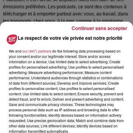
émissions préférées. Les podcasts, ce sont des contenus à
télécharger et à emporter partout avec vous, au travail, dans
les transports, chez vous, à la mer, comme à la montagne.
Continuer sans accepter
Le phénomène podcast est si populaire que les utilisateurs
Le respect de votre vie privée est notre priorité
se transforment en véritable chasseurs de contenus pour
partager leurs dernières trouvailles. Les émissions de radio
We and
our (447) partners
do the following data processing based on
et les programmes télévisés sont désormais proposés en
your consent and/or our legitimate interest: Store and/or access
podcast, alors que certains contenus sont produits
information on a device; Use limited data to select advertising; Create
uniquement pour le support
profiles for personalised advertising; Use profiles to select personalised
advertising; Measure advertising performance; Measure content
téléchargeable. Quand une émission n’est pas diffusée sur
performance; Understand audiences through statistics or combinations
les ondes et uniquement accessible en podcast, on parle de
of data from different sources; Develop and improve services; Create
podcast natif. Des créations originales et innovantes qui
profiles to personalise content; Use profiles to select personalised
content; Use limited data to select content; Ensure security, prevent and
marquent un tournant dans la manière de s'approprier le
detect fraud, and fix errors; Deliver and present advertising and content;
contenu. Ces nouveaux formats sont à retrouver sur Top
Save and communicate privacy choices. These technologies may
Music, 1er sur les podcasts, aux côtés des rediffusions de
process personal data such as IP address and browsing data to offer
following functionalities: Identify devices based on information actively
nos émissions radio.
requested; Use precise geolocation data; Match and combine data from
other data sources; Link different devices; Identify devices based on
information transmitted automatically.