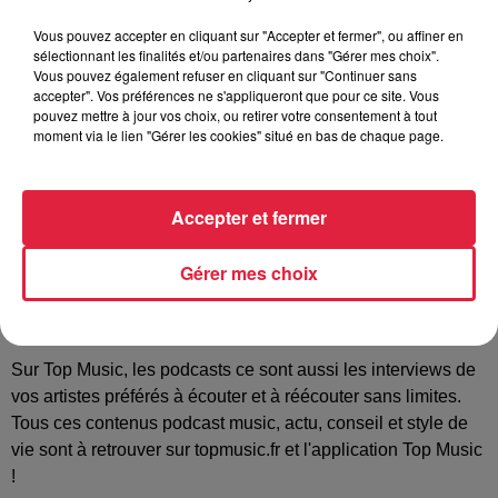
Top music : le podcast musique,
actu, lifestyle
Vous pouvez accepter en cliquant sur "Accepter et fermer", ou affiner en
sélectionnant les finalités et/ou partenaires dans "Gérer mes choix".
Vous pouvez également refuser en cliquant sur "Continuer sans
Retrouvez l’actu régionale, sportive et économique, nos
accepter". Vos préférences ne s'appliqueront que pour ce site. Vous
programmes culinaires, gastronomiques, mode et design,
pouvez mettre à jour vos choix, ou retirer votre consentement à tout
santé et conso… Les podcasts Top Music vous
moment via le lien "Gérer les cookies" situé en bas de chaque page.
accompagnent et vous aident à relever les défis du
quotidien.
Accepter et fermer
Nos thématiques sont aussi variées que les centres d'intérêt
Gérer mes choix
de nos auditeurs : profils junior et jeunesse, étudiants,
alternants ou entrepreneurs, passionnés de sports, de
nutrition ou encore de nouvelles technologies.
Sur Top Music, les podcasts ce sont aussi les interviews de
vos artistes préférés à écouter et à réécouter sans limites.
Tous ces contenus podcast music, actu, conseil et style de
vie sont à retrouver sur topmusic.fr et l'application Top Music
!