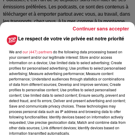
émissions préférées. Les podcasts, ce sont des contenus à
télécharger et à emporter partout avec vous, au travail, dans
les transports, chez vous, à la mer, comme à la montagne.
Continuer sans accepter
Le phénomène podcast est si populaire que les utilisateurs
Le respect de votre vie privée est notre priorité
se transforment en véritable chasseurs de contenus pour
partager leurs dernières trouvailles. Les émissions de radio
We and
our (447) partners
do the following data processing based on
et les programmes télévisés sont désormais proposés en
your consent and/or our legitimate interest: Store and/or access
podcast, alors que certains contenus sont produits
information on a device; Use limited data to select advertising; Create
uniquement pour le support
profiles for personalised advertising; Use profiles to select personalised
advertising; Measure advertising performance; Measure content
téléchargeable. Quand une émission n’est pas diffusée sur
performance; Understand audiences through statistics or combinations
les ondes et uniquement accessible en podcast, on parle de
of data from different sources; Develop and improve services; Create
podcast natif. Des créations originales et innovantes qui
profiles to personalise content; Use profiles to select personalised
content; Use limited data to select content; Ensure security, prevent and
marquent un tournant dans la manière de s'approprier le
detect fraud, and fix errors; Deliver and present advertising and content;
contenu. Ces nouveaux formats sont à retrouver sur Top
Save and communicate privacy choices. These technologies may
Music, 1er sur les podcasts, aux côtés des rediffusions de
process personal data such as IP address and browsing data to offer
following functionalities: Identify devices based on information actively
nos émissions radio.
requested; Use precise geolocation data; Match and combine data from
other data sources; Link different devices; Identify devices based on
information transmitted automatically.