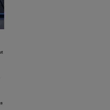
ut
as