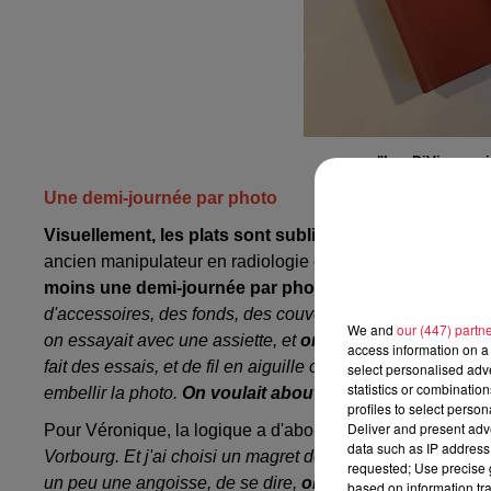
"Les DiVines cuis
Une demi-journée par photo
Visuellement, les plats sont sublimés par le travail 
ancien manipulateur en radiologie et photographe médical,
moins une demi-journée par photo, le temps de préparer
d'accessoires, des fonds, des couverts, des verres, des ass
We and
our (447) partn
on essayait avec une assiette, et
on allait en studio pour
access information on a 
fait des essais, et de fil en aiguille on progressait, on ch
select personalised ad
statistics or combinatio
embellir la photo.
On voulait aboutir à quelque chose d
profiles to select person
Deliver and present adv
Pour Véronique, la logique a d'abord été de choisir le vin q
data such as IP address 
Vorbourg. Et j'ai choisi un magret de canard avec une com
requested; Use precise g
un peu une angoisse, de se dire,
ok on sait à peu près f
based on information tra