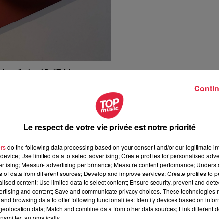
inent", chez I.D. l'Edition
Contin
de Marcel, au long passé de photographe gastronomique
. Cet
 explique le déroulé d'une séance photo, sachant qu'il a fallu
Le respect de votre vie privée est notre priorité
 les plats, puis de les mettre en valeur
: "
J'ai beaucoup
iettes... Quand la DiVine venait, elle préparait son plat, ensuit
ers
do the following data processing based on your consent and/or our legitimate int
 faire du stylisme
, on a cherché un fond, en pierre, en bois, on
device; Use limited data to select advertising; Create profiles for personalised adver
angeait d'assiette, de couverts, on ajoutait des éléments pour
vertising; Measure advertising performance; Measure content performance; Unders
ns of data from different sources; Develop and improve services; Create profiles to 
e bien
.
"
alised content; Use limited data to select content; Ensure security, prevent and detect
ertising and content; Save and communicate privacy choices. These technologies
u'elle voulait mettre en avant. "
Le Pinot Noir V, du grand cru
and browsing data to offer following functionalities: Identify devices based on infor
potée de framboise que je fais souvent à la maison. Après, c'éta
eolocation data; Match and combine data from other data sources; Link different de
aire la cuisine, mais que l'assiette soit belle comme au
nsmitted automatically.