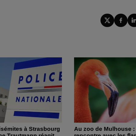
isémites à Strasbourg
Au zoo de Mulhouse :
ine Trautmann réagit
rencontre avec les fl