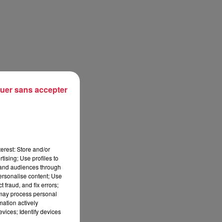
uer sans accepter
au
e
erest: Store and/or
 a
tising; Use profiles to
tand audiences through
personalise content; Use
 fraud, and fix errors;
 may process personal
mation actively
it
vices; Identify devices