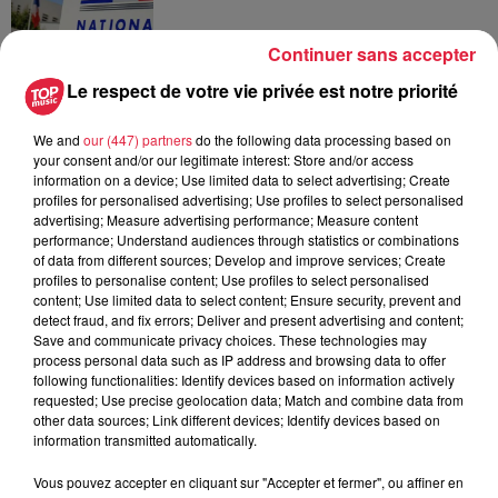
Continuer sans accepter
Le respect de votre vie privée est notre priorité
6 août 2026
Au zoo de Mulhouse : rencontre
avec les flamants rouges
We and
our (447) partners
do the following data processing based on
your consent and/or our legitimate interest: Store and/or access
information on a device; Use limited data to select advertising; Create
profiles for personalised advertising; Use profiles to select personalised
advertising; Measure advertising performance; Measure content
performance; Understand audiences through statistics or combinations
of data from different sources; Develop and improve services; Create
profiles to personalise content; Use profiles to select personalised
À découvrir également
content; Use limited data to select content; Ensure security, prevent and
detect fraud, and fix errors; Deliver and present advertising and content;
Save and communicate privacy choices. These technologies may
process personal data such as IP address and browsing data to offer
following functionalities: Identify devices based on information actively
requested; Use precise geolocation data; Match and combine data from
other data sources; Link different devices; Identify devices based on
information transmitted automatically.
Vous pouvez accepter en cliquant sur "Accepter et fermer", ou affiner en