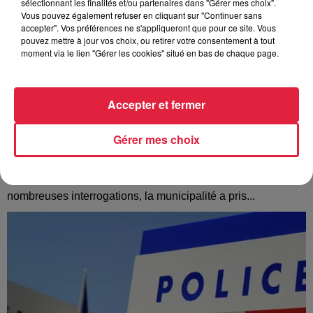
sélectionnant les finalités et/ou partenaires dans "Gérer mes choix".
Vous pouvez également refuser en cliquant sur "Continuer sans
accepter". Vos préférences ne s'appliqueront que pour ce site. Vous
pouvez mettre à jour vos choix, ou retirer votre consentement à tout
moment via le lien "Gérer les cookies" situé en bas de chaque page.
Accepter et fermer
Gérer mes choix
À Hoerdt, de l’eau brune sort des robinets
Depuis plusieurs jours, des habitants de Hoerdt ont vu de
l’eau brune s’écouler de leurs robinets. Face aux
nombreuses interrogations, la municipalité a pris...