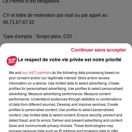
Le Permis B est obligatoire.
CV et lettre de motivation par mail ou par appel au
06.71.67.67.32
Type d'emploi : Temps plein, CDI
Continuer sans accepter
Rémunération : 1 700,00€ à 2 000,00€ par mois + Panier
repas
Le respect de votre vie privée est notre priorité
Horaires :
We and
our (447) partners
do the following data processing based on
your consent and/or our legitimate interest: Store and/or access
Travail en journée de 39h par semaines.
information on a device; Use limited data to select advertising; Create
profiles for personalised advertising; Use profiles to select personalised
Rémunération supplémentaire :
advertising; Measure advertising performance; Measure content
performance; Understand audiences through statistics or combinations
Primes
of data from different sources; Develop and improve services; Create
profiles to personalise content; Use profiles to select personalised
content; Use limited data to select content; Ensure security, prevent and
detect fraud, and fix errors; Deliver and present advertising and content;
Save and communicate privacy choices. These technologies may
Postulez à l'offre : Paysagiste
process personal data such as IP address and browsing data to offer