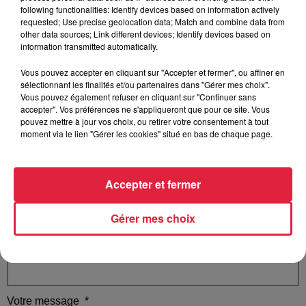
following functionalities: Identify devices based on information actively
requested; Use precise geolocation data; Match and combine data from
other data sources; Link different devices; Identify devices based on
information transmitted automatically.
Votre nom
*
Vous pouvez accepter en cliquant sur "Accepter et fermer", ou affiner en
sélectionnant les finalités et/ou partenaires dans "Gérer mes choix".
Vous pouvez également refuser en cliquant sur "Continuer sans
accepter". Vos préférences ne s'appliqueront que pour ce site. Vous
pouvez mettre à jour vos choix, ou retirer votre consentement à tout
moment via le lien "Gérer les cookies" situé en bas de chaque page.
Votre e-mail
*
Accepter et fermer
Gérer mes choix
Votre n° de téléphone
*
Votre message
*