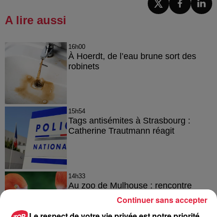
A lire aussi
16h00
À Hoerdt, de l’eau brune sort des
robinets
15h54
Tags antisémites à Strasbourg :
Catherine Trautmann réagit
14h33
Au zoo de Mulhouse : rencontre
avec les flamants rouges
Continuer sans accepter
Le respect de votre vie privée est notre priorité