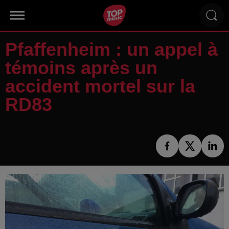
Pfaffenheim : un appel à
témoins après un
accident mortel sur la
RD83