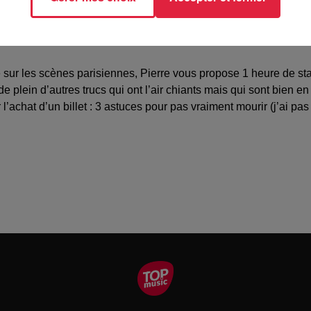
) PRÉSENTE EN ACCORD AVEC IC PRODUCTIONS ET A MON
ur les scènes parisiennes, Pierre vous propose 1 heure de stand
 plein d’autres trucs qui ont l’air chiants mais qui sont bien en v
our l’achat d’un billet : 3 astuces pour pas vraiment mourir (j’a