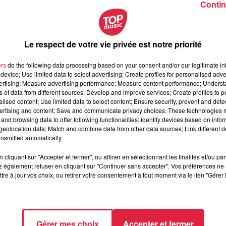
Contin
mai 2023 à 20h30
Le respect de votre vie privée est notre priorité
mai 2023 à 22h30
ers
do the following data processing based on your consent and/or our legitimate int
device; Use limited data to select advertising; Create profiles for personalised adver
vertising; Measure advertising performance; Measure content performance; Unders
ÈNE, 1 RUE LAFAYETTE
ns of data from different sources; Develop and improve services; Create profiles to 
alised content; Use limited data to select content; Ensure security, prevent and detect
STRASBOURG
ertising and content; Save and communicate privacy choices. These technologies
and browsing data to offer following functionalities: Identify devices based on infor
eolocation data; Match and combine data from other data sources; Link different de
nsmitted automatically.
/www.seeyousoon.info/evenement/pierrethevenoux/
cliquant sur "Accepter et fermer", ou affiner en sélectionnant les finalités et/ou pa
 également refuser en cliquant sur "Continuer sans accepter". Vos préférences ne 
tre à jour vos choix, ou retirer votre consentement à tout moment via le lien "Gérer 
Gérer mes choix
Accepter et fermer