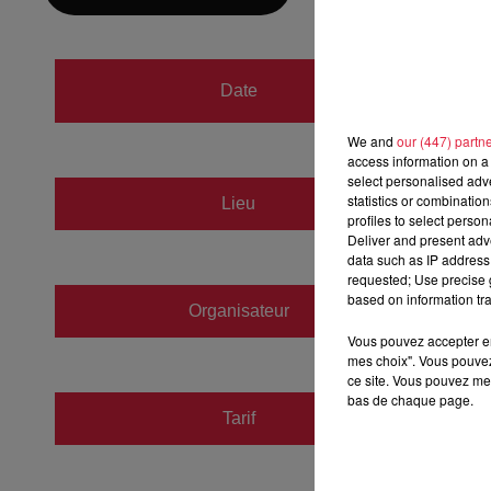
du
13 
Date
au
13 
We and
our (447) partn
access information on a 
select personalised ad
LA SC
statistics or combinatio
Lieu
profiles to select person
67100
Deliver and present adv
data such as IP address 
requested; Use precise g
based on information tra
Organisateur
https:/
Vous pouvez accepter en 
mes choix". Vous pouvez
ce site. Vous pouvez met
bas de chaque page.
Tarif
Payant