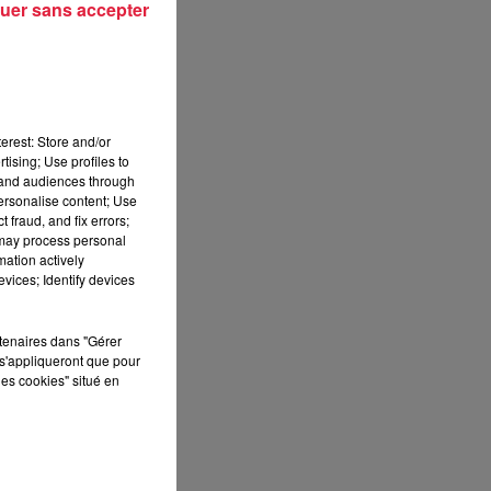
uer sans accepter
erest: Store and/or
tising; Use profiles to
tand audiences through
personalise content; Use
 fraud, and fix errors;
 may process personal
mation actively
vices; Identify devices
rtenaires dans "Gérer
s'appliqueront que pour
les cookies" situé en