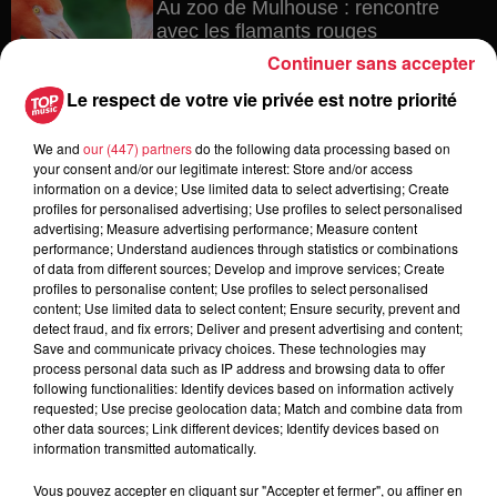
Au zoo de Mulhouse : rencontre
avec les flamants rouges
Continuer sans accepter
Le respect de votre vie privée est notre priorité
6 août 2026
We and
our (447) partners
do the following data processing based on
Les dernières infos sur la venue du
your consent and/or our legitimate interest: Store and/or access
pape à Metz en septembre
information on a device; Use limited data to select advertising; Create
profiles for personalised advertising; Use profiles to select personalised
advertising; Measure advertising performance; Measure content
performance; Understand audiences through statistics or combinations
of data from different sources; Develop and improve services; Create
5 août 2026
profiles to personalise content; Use profiles to select personalised
Europa-Park : des précisons sur
content; Use limited data to select content; Ensure security, prevent and
l’après Euro-Mir
detect fraud, and fix errors; Deliver and present advertising and content;
Save and communicate privacy choices. These technologies may
process personal data such as IP address and browsing data to offer
following functionalities: Identify devices based on information actively
requested; Use precise geolocation data; Match and combine data from
other data sources; Link different devices; Identify devices based on
information transmitted automatically.
Vous pouvez accepter en cliquant sur "Accepter et fermer", ou affiner en