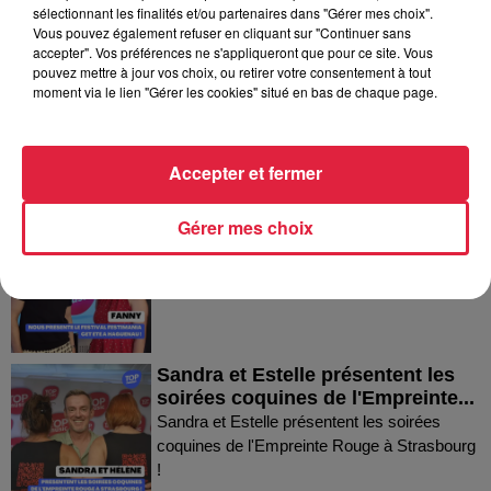
Dans la même série
sélectionnant les finalités et/ou partenaires dans "Gérer mes choix".
Vous pouvez également refuser en cliquant sur "Continuer sans
accepter". Vos préférences ne s'appliqueront que pour ce site. Vous
Thierry du Domaine Wunsch et
pouvez mettre à jour vos choix, ou retirer votre consentement à tout
moment via le lien "Gérer les cookies" situé en bas de chaque page.
Mann à Wettolsheim !
Thierry du Domaine Wunsch et Mann à
Wettolsheim !
Accepter et fermer
Fanny nous présente le festival
Gérer mes choix
Festimania !
Fanny nous présente le festival Festimania !
Sandra et Estelle présentent les
soirées coquines de l'Empreinte...
Sandra et Estelle présentent les soirées
coquines de l'Empreinte Rouge à Strasbourg
!