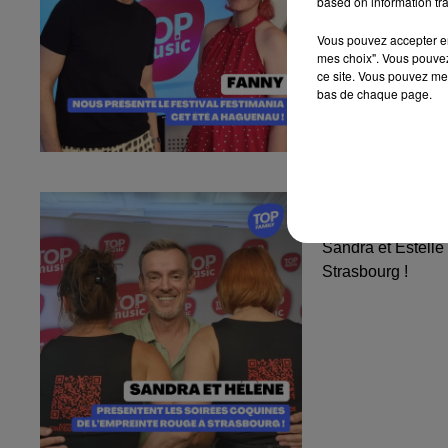
based on information tra
Vous pouvez accepter en 
mes choix". Vous pouvez
ce site. Vous pouvez met
bas de chaque page.
Sandra et Est
l'Empreinte...
Sandra et Estelle
Strasbourg !