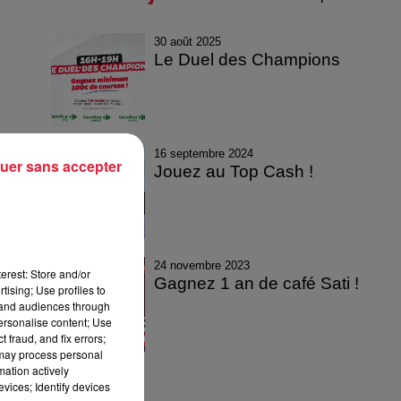
30 août 2025
Le Duel des Champions
16 septembre 2024
uer sans accepter
Jouez au Top Cash !
24 novembre 2023
erest: Store and/or
Gagnez 1 an de café Sati !
tising; Use profiles to
tand audiences through
personalise content; Use
 fraud, and fix errors;
 may process personal
mation actively
vices; Identify devices