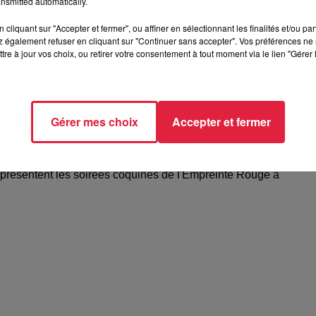
nsmitted automatically.
cliquant sur "Accepter et fermer", ou affiner en sélectionnant les finalités et/ou pa
 également refuser en cliquant sur "Continuer sans accepter". Vos préférences ne 
tre à jour vos choix, ou retirer votre consentement à tout moment via le lien "Gérer 
Gérer mes choix
Accepter et fermer
elle présentent les soirées coquines de
 présentent les soirées coquines de l'Empreinte Rouge à