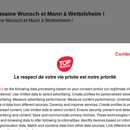
omaine Wunsch et Mann à Wettolsheim !
ne Wunsch et Mann à Wettolsheim !
Contin
Le respect de votre vie privée est notre priorité
ers
do the following data processing based on your consent and/or our legitimate int
device; Use limited data to select advertising; Create profiles for personalised adver
vertising; Measure advertising performance; Measure content performance; Unders
ésente le festival Festimania !
ns of data from different sources; Develop and improve services; Create profiles to 
te le festival Festimania !
alised content; Use limited data to select content; Ensure security, prevent and detect
ertising and content; Save and communicate privacy choices. These technologies
and browsing data to offer following functionalities: Identify devices based on infor
eolocation data; Match and combine data from other data sources; Link different de