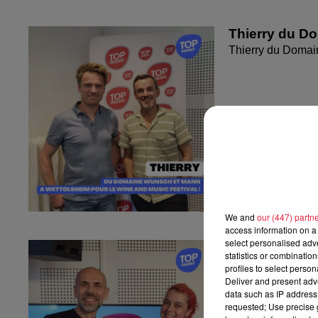
Thierry du D
Thierry du Domai
We and
our (447) partn
access information on a 
select personalised ad
Fanny nous pr
statistics or combinatio
Fanny nous présen
profiles to select person
Deliver and present adv
data such as IP address 
requested; Use precise g