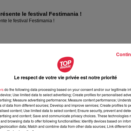
ésente le festival Festimania !
te le festival Festimania !
Contin
Le respect de votre vie privée est notre priorité
ers
do the following data processing based on your consent and/or our legitimate int
device; Use limited data to select advertising; Create profiles for personalised adver
vertising; Measure advertising performance; Measure content performance; Unders
omaine Wunsch et Mann à Wettolsheim !
ns of data from different sources; Develop and improve services; Create profiles to 
ne Wunsch et Mann à Wettolsheim !
alised content; Use limited data to select content; Ensure security, prevent and detect
ertising and content; Save and communicate privacy choices. These technologies
and browsing data to offer following functionalities: Identify devices based on infor
eolocation data; Match and combine data from other data sources; Link different de