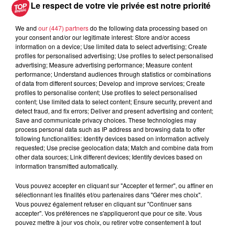
pape à Metz en septembre
Le respect de votre vie privée est notre priorité
We and
our (447) partners
do the following data processing based on
your consent and/or our legitimate interest: Store and/or access
information on a device; Use limited data to select advertising; Create
5 août 2026
profiles for personalised advertising; Use profiles to select personalised
Europa-Park : des précisons sur
advertising; Measure advertising performance; Measure content
l’après Euro-Mir
performance; Understand audiences through statistics or combinations
of data from different sources; Develop and improve services; Create
profiles to personalise content; Use profiles to select personalised
content; Use limited data to select content; Ensure security, prevent and
detect fraud, and fix errors; Deliver and present advertising and content;
Save and communicate privacy choices. These technologies may
process personal data such as IP address and browsing data to offer
following functionalities: Identify devices based on information actively
requested; Use precise geolocation data; Match and combine data from
Dans la même série
other data sources; Link different devices; Identify devices based on
information transmitted automatically.
Reproland
Vous pouvez accepter en cliquant sur "Accepter et fermer", ou affiner en
Reproland
sélectionnant les finalités et/ou partenaires dans "Gérer mes choix".
Vous pouvez également refuser en cliquant sur "Continuer sans
accepter". Vos préférences ne s'appliqueront que pour ce site. Vous
pouvez mettre à jour vos choix, ou retirer votre consentement à tout