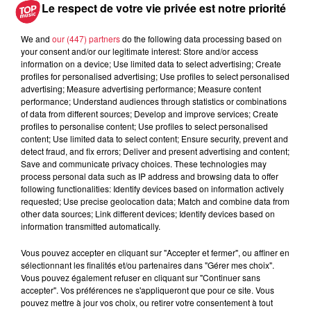
Le respect de votre vie privée est notre priorité
We and
our (447) partners
do the following data processing based on
your consent and/or our legitimate interest: Store and/or access
information on a device; Use limited data to select advertising; Create
profiles for personalised advertising; Use profiles to select personalised
À découvrir également
advertising; Measure advertising performance; Measure content
performance; Understand audiences through statistics or combinations
of data from different sources; Develop and improve services; Create
profiles to personalise content; Use profiles to select personalised
content; Use limited data to select content; Ensure security, prevent and
detect fraud, and fix errors; Deliver and present advertising and content;
Save and communicate privacy choices. These technologies may
process personal data such as IP address and browsing data to offer
following functionalities: Identify devices based on information actively
requested; Use precise geolocation data; Match and combine data from
other data sources; Link different devices; Identify devices based on
information transmitted automatically.
Vous pouvez accepter en cliquant sur "Accepter et fermer", ou affiner en
sélectionnant les finalités et/ou partenaires dans "Gérer mes choix".
Vous pouvez également refuser en cliquant sur "Continuer sans
accepter". Vos préférences ne s'appliqueront que pour ce site. Vous
pouvez mettre à jour vos choix, ou retirer votre consentement à tout