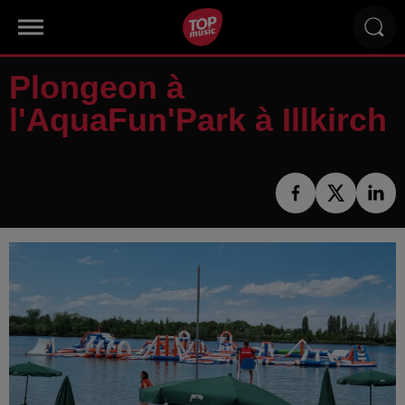
Plongeon à
l'AquaFun'Park à Illkirch