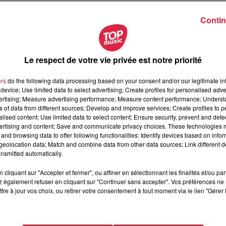
Contin
eizh Elsass
 Elsass
Le respect de votre vie privée est notre priorité
ers
do the following data processing based on your consent and/or our legitimate int
device; Use limited data to select advertising; Create profiles for personalised adver
vertising; Measure advertising performance; Measure content performance; Unders
ns of data from different sources; Develop and improve services; Create profiles to 
alised content; Use limited data to select content; Ensure security, prevent and detect
ertising and content; Save and communicate privacy choices. These technologies
and browsing data to offer following functionalities: Identify devices based on infor
eolocation data; Match and combine data from other data sources; Link different de
nsmitted automatically.
cliquant sur "Accepter et fermer", ou affiner en sélectionnant les finalités et/ou pa
oice / Casino Barrière Ribeauvillé
 également refuser en cliquant sur "Continuer sans accepter". Vos préférences ne 
tre à jour vos choix, ou retirer votre consentement à tout moment via le lien "Gérer 
 / Casino Barrière Ribeauvillé