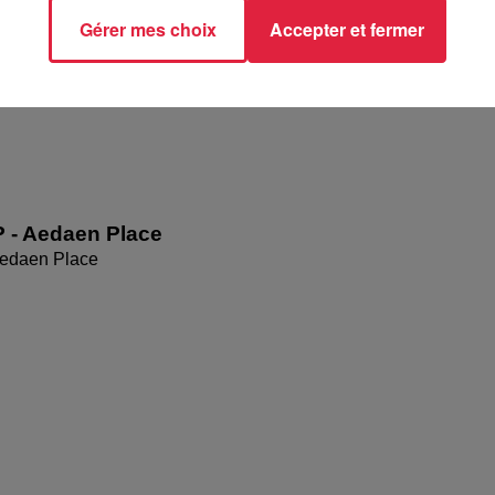
Gérer mes choix
Accepter et fermer
P - Aedaen Place
Aedaen Place