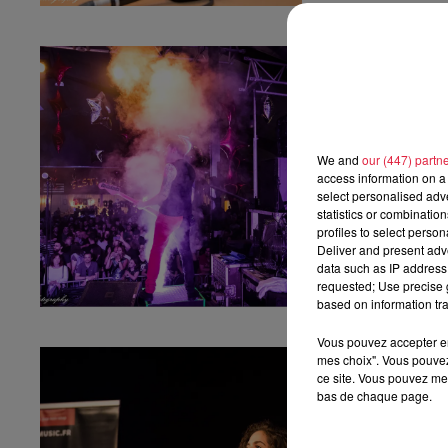
Festi'Rock Br
Festi'Rock Breizh
We and
our (447) partn
access information on a 
select personalised ad
statistics or combinatio
profiles to select person
Deliver and present adv
data such as IP address 
requested; Use precise g
based on information tra
Vous pouvez accepter en 
Casting The V
mes choix". Vous pouvez
ce site. Vous pouvez met
Casting The Voice
bas de chaque page.