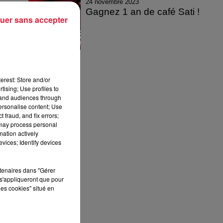
24 novembre 2023
Gagnez 1 an de café Sati !
uer sans accepter
erest: Store and/or
tising; Use profiles to
tand audiences through
personalise content; Use
 fraud, and fix errors;
 may process personal
mation actively
vices; Identify devices
rtenaires dans "Gérer
s'appliqueront que pour
les cookies" situé en