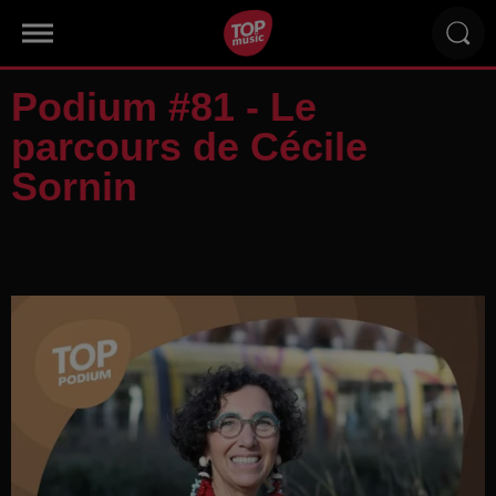
Podium #81 - Le
parcours de Cécile
Sornin