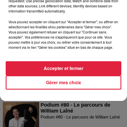
requested; Use precise geolocation data; Match and combine data from
l’après Euro-Mir
other data sources; Link different devices; Identify devices based on
information transmitted automatically.
Vous pouvez accepter en cliquant sur "Accepter et fermer", ou affiner en
sélectionnant les finalités et/ou partenaires dans "Gérer mes choix".
Vous pouvez également refuser en cliquant sur "Continuer sans
accepter". Vos préférences ne s'appliqueront que pour ce site. Vous
pouvez mettre à jour vos choix, ou retirer votre consentement à tout
moment via le lien "Gérer les cookies" situé en bas de chaque page.
Dans la même série
Podium #82 - Le parcours de
Accepter et fermer
Bruno Dinel
Podium #82 - Le parcours de Bruno Dinel
Gérer mes choix
Podium #80 - Le parcours de
William Laîné
Podium #80 - Le parcours de William Laîné