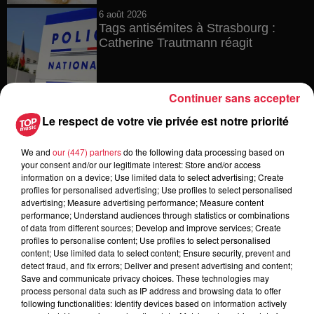
6 août 2026
Tags antisémites à Strasbourg :
Catherine Trautmann réagit
Continuer sans accepter
6 août 2026
Le respect de votre vie privée est notre priorité
Au zoo de Mulhouse : rencontre
avec les flamants rouges
We and
our (447) partners
do the following data processing based on
your consent and/or our legitimate interest: Store and/or access
information on a device; Use limited data to select advertising; Create
profiles for personalised advertising; Use profiles to select personalised
advertising; Measure advertising performance; Measure content
6 août 2026
Les dernières infos sur la venue du
performance; Understand audiences through statistics or combinations
of data from different sources; Develop and improve services; Create
pape à Metz en septembre
profiles to personalise content; Use profiles to select personalised
content; Use limited data to select content; Ensure security, prevent and
detect fraud, and fix errors; Deliver and present advertising and content;
Save and communicate privacy choices. These technologies may
process personal data such as IP address and browsing data to offer
5 août 2026
following functionalities: Identify devices based on information actively
Europa-Park : des précisons sur