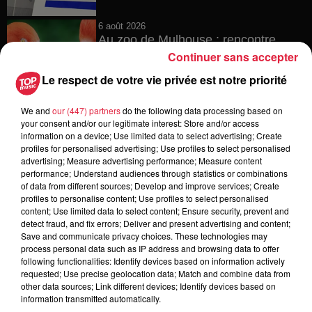
6 août 2026
Au zoo de Mulhouse : rencontre
avec les flamants rouges
Continuer sans accepter
Le respect de votre vie privée est notre priorité
We and
our (447) partners
do the following data processing based on
6 août 2026
your consent and/or our legitimate interest: Store and/or access
Les dernières infos sur la venue du
information on a device; Use limited data to select advertising; Create
pape à Metz en septembre
profiles for personalised advertising; Use profiles to select personalised
advertising; Measure advertising performance; Measure content
performance; Understand audiences through statistics or combinations
of data from different sources; Develop and improve services; Create
profiles to personalise content; Use profiles to select personalised
content; Use limited data to select content; Ensure security, prevent and
5 août 2026
detect fraud, and fix errors; Deliver and present advertising and content;
Europa-Park : des précisons sur
Save and communicate privacy choices. These technologies may
l’après Euro-Mir
process personal data such as IP address and browsing data to offer
following functionalities: Identify devices based on information actively
requested; Use precise geolocation data; Match and combine data from
other data sources; Link different devices; Identify devices based on
information transmitted automatically.