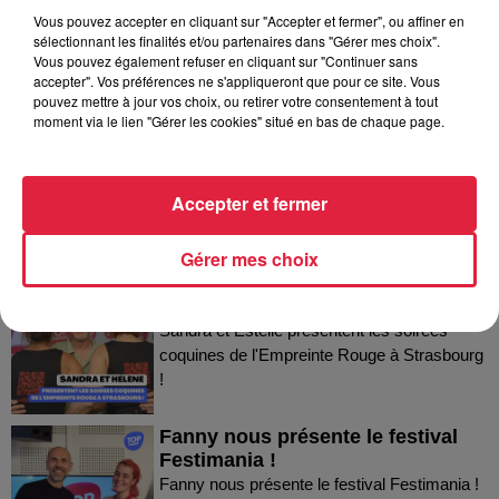
Vous pouvez accepter en cliquant sur "Accepter et fermer", ou affiner en
sélectionnant les finalités et/ou partenaires dans "Gérer mes choix".
Vous pouvez également refuser en cliquant sur "Continuer sans
Dans la même série
accepter". Vos préférences ne s'appliqueront que pour ce site. Vous
pouvez mettre à jour vos choix, ou retirer votre consentement à tout
moment via le lien "Gérer les cookies" situé en bas de chaque page.
Thierry du Domaine Wunsch et
Mann à Wettolsheim !
Thierry du Domaine Wunsch et Mann à
Accepter et fermer
Wettolsheim !
Gérer mes choix
Sandra et Estelle présentent les
soirées coquines de l'Empreinte...
Sandra et Estelle présentent les soirées
coquines de l'Empreinte Rouge à Strasbourg
!
Fanny nous présente le festival
Festimania !
Fanny nous présente le festival Festimania !