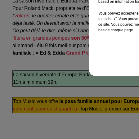
La saison hivernale d’Europa-Park a été présentée à la
based on information tra
Pour Roland Mack, propriétaire d’Europa-Park :
« En 2024
Vous pouvez accepter en 
(
Voltron
, le quartier croate et le quartier autrichien reconst
mes choix". Vous pouvez
déjà testé. On devrait avoir la meilleure année que le par
ce site. Vous pouvez met
bas de chaque page.
On peut déjà le dire, même si l’année n’est pas terminée et
ème
fêtera en grandes pompes
son 50
anniversaire
(150 
allemand - élu 9 fois meilleur parc de loisirs au monde 
familiale : « Ed & Edda
Grand Prix
, EDventure ».
La sai
La saison hivernale d’Europa-Park se déroule
du 30 nov
11h à minimum 19h.
Top Music vous offre
le pass famille annuel pour Europ
comment jouer en cliquant ici.
Top Music, premier sur Eur