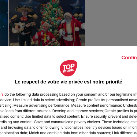
Contin
Le respect de votre vie privée est notre priorité
le baptisée
« Une cloche pour Ursli VR Flowryde »
(au Dôme
ers
do the following data processing based on your consent and/or our legitimate int
é virtuelle, vous vous installerez
dans une luge pour une
device; Use limited data to select advertising; Create profiles for personalised adver
 par des tunnels de glace, des pistes de ski et de bobsleigh !
vertising; Measure advertising performance; Measure content performance; Unders
ne sur le prix d'entrée). Pour les plus courageux, les attraction
ns of data from different sources; Develop and improve services; Create profiles to 
alised content; Use limited data to select content; Ensure security, prevent and detect
ractions aquatiques, et en fonction des conditions météo).
ertising and content; Save and communicate privacy choices. These technologies
and browsing data to offer following functionalities: Identify devices based on infor
eolocation data; Match and combine data from other data sources; Link different de