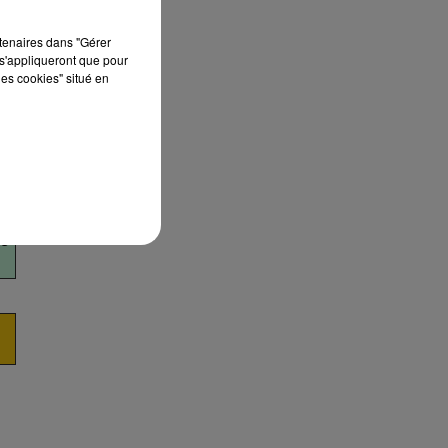
rtenaires dans "Gérer
s'appliqueront que pour
les cookies" situé en
k
rc
de