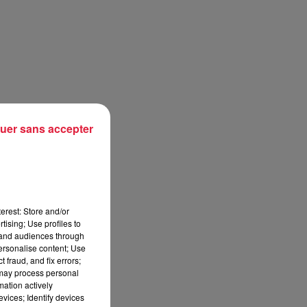
uer sans accepter
erest: Store and/or
tising; Use profiles to
tand audiences through
s
personalise content; Use
 fraud, and fix errors;
 may process personal
mation actively
vices; Identify devices