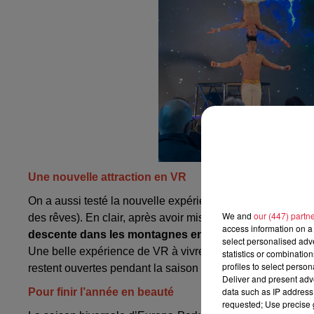
Une nouvelle attraction en VR
On a aussi testé la nouvelle expérience en réalité virtuel
We and
our (447) partn
des rêves). En clair, après avoir mis votre casque de réalit
access information on a 
descente dans les montagnes enneigées.
Vous passerez
select personalised ad
Une belle expérience de VR à vivre en famille (+ 4€/person
statistics or combinatio
profiles to select person
restent ouvertes pendant la saison hivernale (sauf les att
Deliver and present adv
data such as IP address 
Pour finir l’année en beauté
requested; Use precise g