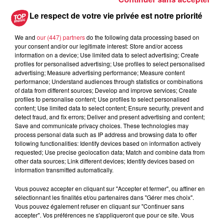
Au zoo de Mulhouse : rencontre
avec les flamants rouges
Le respect de votre vie privée est notre priorité
We and
our (447) partners
do the following data processing based on
your consent and/or our legitimate interest: Store and/or access
information on a device; Use limited data to select advertising; Create
profiles for personalised advertising; Use profiles to select personalised
advertising; Measure advertising performance; Measure content
performance; Understand audiences through statistics or combinations
À découvrir également
of data from different sources; Develop and improve services; Create
profiles to personalise content; Use profiles to select personalised
content; Use limited data to select content; Ensure security, prevent and
detect fraud, and fix errors; Deliver and present advertising and content;
Save and communicate privacy choices. These technologies may
process personal data such as IP address and browsing data to offer
following functionalities: Identify devices based on information actively
requested; Use precise geolocation data; Match and combine data from
other data sources; Link different devices; Identify devices based on
information transmitted automatically.
Vous pouvez accepter en cliquant sur "Accepter et fermer", ou affiner en
sélectionnant les finalités et/ou partenaires dans "Gérer mes choix".
Vous pouvez également refuser en cliquant sur "Continuer sans
accepter". Vos préférences ne s'appliqueront que pour ce site. Vous