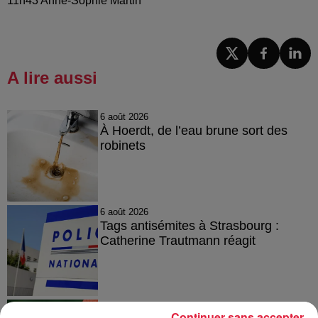
11h43 Anne-Sophie Martin
A lire aussi
6 août 2026
À Hoerdt, de l’eau brune sort des
robinets
6 août 2026
Tags antisémites à Strasbourg :
Catherine Trautmann réagit
6 août 2026
Continuer sans accepter