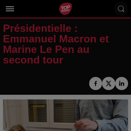
Présidentielle :
Emmanuel Macron et
Marine Le Pen au
second tour