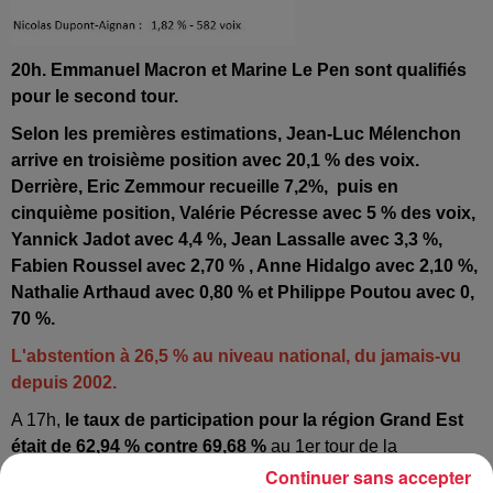
20h. Emmanuel Macron et Marine Le Pen sont qualifiés
pour le second tour.
Selon les premières estimations, Jean-Luc Mélenchon
arrive en troisième position avec 20,1 % des voix.
Derrière, Eric Zemmour recueille 7,2%, puis en
cinquième position, Valérie Pécresse avec 5 % des voix,
Yannick Jadot avec 4,4 %, Jean Lassalle avec 3,3 %,
Fabien Roussel avec 2,70 % , Anne Hidalgo avec 2,10 %,
Nathalie Arthaud avec 0,80 % et Philippe Poutou avec 0,
70 %.
L'abstention à 26,5 % au niveau national, du jamais-vu
depuis 2002.
A 17h,
le taux de participation pour la région Grand Est
était de 62,94 % contre 69,68 %
au 1er tour de la
présidentielle en 2017.
Continuer sans accepter