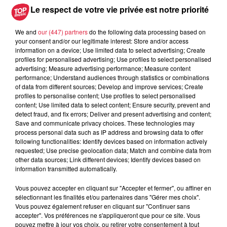
Le respect de votre vie privée est notre priorité
A 17h, le taux de participation était de
60,03 % dans le Bas-
Rhin
contre 73,94 % en 2017, et
63,84 dans le Haut-Rhin
We and
our (447) partners
do the following data processing based on
contre 71,87 % en 2017.
your consent and/or our legitimate interest: Store and/or access
À 17h00, le taux de participation à l’élection présidentielle
information on a device; Use limited data to select advertising; Create
profiles for personalised advertising; Use profiles to select personalised
2022 s’élèvait pour Strasbourg à
59,14
%.
advertising; Measure advertising performance; Measure content
performance; Understand audiences through statistics or combinations
Les bureaux de vote ont fermé à 19h en Alsace sauf à
of data from different sources; Develop and improve services; Create
Strasbourg, fermeture à 20h.
profiles to personalise content; Use profiles to select personalised
content; Use limited data to select content; Ensure security, prevent and
Selon France 3 Alsace
, à Strasbourg, 200 personnes se
detect fraud, and fix errors; Deliver and present advertising and content;
sont présentées ce dimanche pour dénoncer leur
Save and communicate privacy choices. These technologies may
process personal data such as IP address and browsing data to offer
radiation électorale. Dans la majeure partie des cas, les
following functionalities: Identify devices based on information actively
radiations sont liées à un oubli de changement de
requested; Use precise geolocation data; Match and combine data from
domiciliation.
other data sources; Link different devices; Identify devices based on
information transmitted automatically.
Vous pouvez accepter en cliquant sur "Accepter et fermer", ou affiner en
sélectionnant les finalités et/ou partenaires dans "Gérer mes choix".
Publié : 10 avril 2022 à 20h17 - Modifié : 30 octobre 2025 à
Vous pouvez également refuser en cliquant sur "Continuer sans
16h48 Anne-Sophie Martin
accepter". Vos préférences ne s'appliqueront que pour ce site. Vous
pouvez mettre à jour vos choix, ou retirer votre consentement à tout