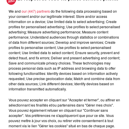
A lire aussi
We and
our (447) partners
do the following data processing based on
your consent and/or our legitimate interest: Store and/or access
information on a device; Use limited data to select advertising; Create
6 août 2026
profiles for personalised advertising; Use profiles to select personalised
À Hoerdt, de l’eau brune sort des
advertising; Measure advertising performance; Measure content
performance; Understand audiences through statistics or combinations
robinets
of data from different sources; Develop and improve services; Create
profiles to personalise content; Use profiles to select personalised
content; Use limited data to select content; Ensure security, prevent and
detect fraud, and fix errors; Deliver and present advertising and content;
Save and communicate privacy choices. These technologies may
6 août 2026
process personal data such as IP address and browsing data to offer
Tags antisémites à Strasbourg :
following functionalities: Identify devices based on information actively
Catherine Trautmann réagit
requested; Use precise geolocation data; Match and combine data from
other data sources; Link different devices; Identify devices based on
information transmitted automatically.
Vous pouvez accepter en cliquant sur "Accepter et fermer", ou affiner en
6 août 2026
sélectionnant les finalités et/ou partenaires dans "Gérer mes choix".
Au zoo de Mulhouse : rencontre
Vous pouvez également refuser en cliquant sur "Continuer sans
avec les flamants rouges
accepter". Vos préférences ne s'appliqueront que pour ce site. Vous
pouvez mettre à jour vos choix, ou retirer votre consentement à tout
moment via le lien "Gérer les cookies" situé en bas de chaque page.