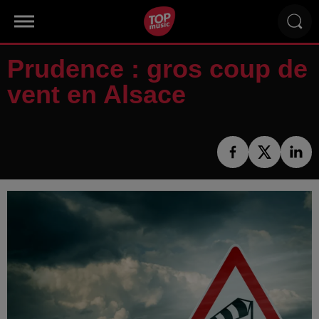
Prudence : gros coup de
vent en Alsace