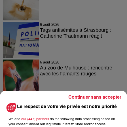
6 août 2026
Tags antisémites à Strasbourg :
Catherine Trautmann réagit
6 août 2026
Au zoo de Mulhouse : rencontre
avec les flamants rouges
Continuer sans accepter
Le respect de votre vie privée est notre priorité
À découvrir également
We and
our (447) partners
do the following data processing based on
your consent and/or our legitimate interest: Store and/or access