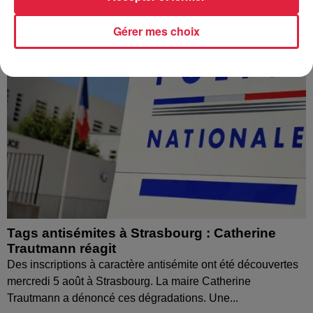
Gérer mes choix
Tags antisémites à Strasbourg : Catherine
Trautmann réagit
Des inscriptions à caractère antisémite ont été découvertes
mercredi 5 août à Strasbourg. La maire Catherine
Trautmann a dénoncé ces dégradations. Une...