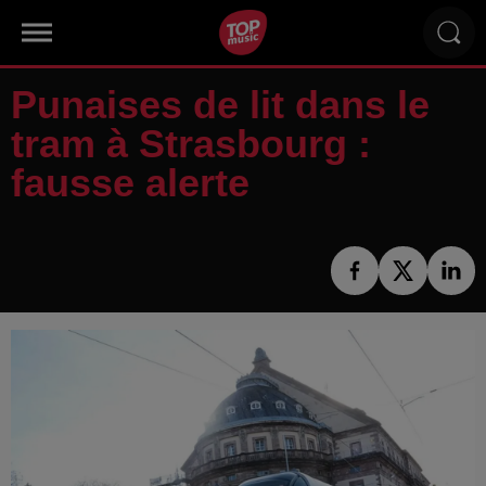
Punaises de lit dans le
tram à Strasbourg :
fausse alerte