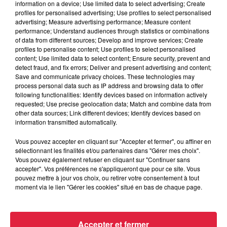
information on a device; Use limited data to select advertising; Create
profiles for personalised advertising; Use profiles to select personalised
advertising; Measure advertising performance; Measure content
performance; Understand audiences through statistics or combinations
of data from different sources; Develop and improve services; Create
profiles to personalise content; Use profiles to select personalised
content; Use limited data to select content; Ensure security, prevent and
detect fraud, and fix errors; Deliver and present advertising and content;
Save and communicate privacy choices. These technologies may
process personal data such as IP address and browsing data to offer
following functionalities: Identify devices based on information actively
requested; Use precise geolocation data; Match and combine data from
other data sources; Link different devices; Identify devices based on
information transmitted automatically.
Vous pouvez accepter en cliquant sur "Accepter et fermer", ou affiner en
sélectionnant les finalités et/ou partenaires dans "Gérer mes choix".
Vous pouvez également refuser en cliquant sur "Continuer sans
accepter". Vos préférences ne s'appliqueront que pour ce site. Vous
À Hoerdt, de l’eau brune sort des robinets
pouvez mettre à jour vos choix, ou retirer votre consentement à tout
moment via le lien "Gérer les cookies" situé en bas de chaque page.
Depuis plusieurs jours, des habitants de Hoerdt ont vu de
l’eau brune s’écouler de leurs robinets. Face aux
nombreuses interrogations, la municipalité a pris...
Accepter et fermer